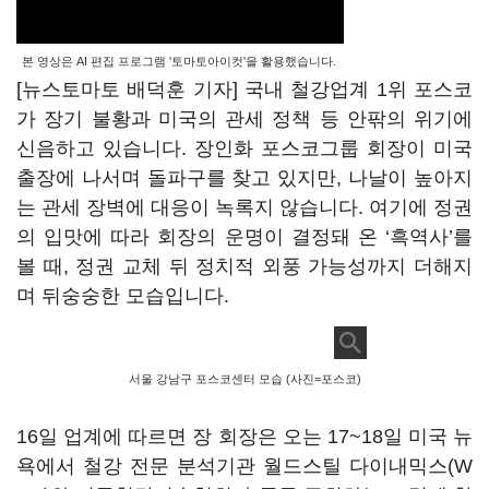
본 영상은 AI 편집 프로그램 '토마토아이컷'을 활용했습니다.
[뉴스토마토 배덕훈 기자] 국내 철강업계
1
위 포스코
가 장기 불황과 미국의 관세 정책 등 안팎의 위기에
신음하고 있습니다
.
장인화 포스코그룹 회장이 미국
출장에 나서며 돌파구를 찾고 있지만
,
나날이 높아지
는 관세 장벽에 대응이 녹록지 않습니다
.
여기에 정권
의 입맛에 따라 회장의 운명이 결정돼 온
‘
흑역사
’를
볼 때, 정권 교체 뒤
정치적 외풍 가능성까지 더해지
며 뒤숭숭한 모습입니다
.
서울 강남구 포스코센터 모습 (사진=포스코)
16
일 업계에 따르면 장 회장은 오는
17~18
일 미국 뉴
욕에서 철강 전문 분석기관 월드스틸 다이내믹스
(W