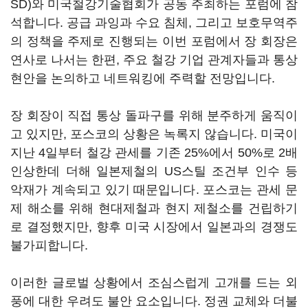
SD)
와 미국철강기술협회가 공동 주최하는 포럼에 참
석합니다
.
공급 과잉과 수요 침체
,
그리고 보호무역주
의 정책을 주제로 진행되는 이번 포럼에서 장 회장은
연사로 나서는 한편
,
주요 철강 기업 관계자들과 통상
현안을 논의하고 네트워킹에 주력할 전망입니다
.
장 회장이 직접 통상 돌파구를 위해 분주하게 움직이
고 있지만,
포스코의 상황은 녹록지 않습니다
.
미국이
지난
4
일부터 철강 관세를 기존
25%
에서
50%
로
2
배
인상한데 더해 일본제철의
US
스틸 조건부 인수 등
악재가 계속되고 있기 때문입니다
.
포스코는 관세 문
제 해소를 위해 현대제철과 현지 제철소를 건립하기
로 결정했지만
,
향후 미국 시장에서 일본과의 경쟁도
불가피합니다
.
이러한 글로벌 상황에서 조심스럽게 고개를 드는 외
풍에 대한 우려도 불안 요소입니다
. 정권 교체와 더불