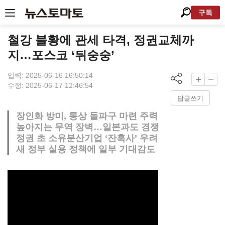
구독
철강 불황에 관세 타격, 정권교체까
지…포스코 ‘뒤숭숭’
입력: 2025-06-16 16:50:14
수정: 2025-06-17 12:46:54
답글쓰기
장인화 방미, 통상 돌파구 마련 주력
높아지는 무역 장벽…일본과도 경쟁
정권 초 소유분산기업 ‘잔혹사’ 우려
새 정부 실용 정책에 일부 기대감도