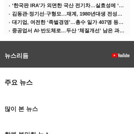
‘한국판 IRA’가 외면한 국산 전기차…실효성에 ‘의문’
김동관·정기선·구형모…재계, 1980년대생 전성시대
대기업, 여전한 ‘족벌경영’…총수 일가 407명 등기임원
중공업서 AI·반도체로…두산 ‘체질개선’ 남은 과제는
뉴스리듬
주요 뉴스
많이 본 뉴스