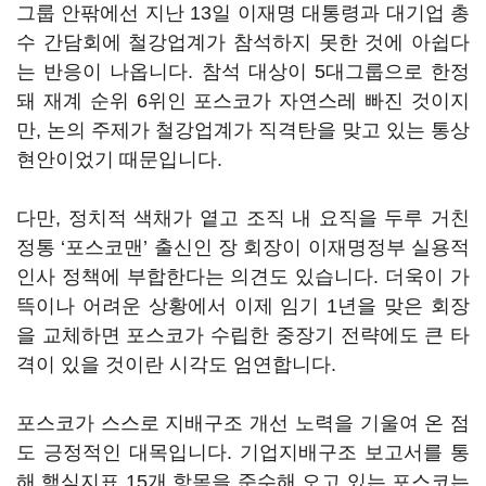
그룹 안팎에선 지난
13
일 이재명 대통령과 대기업 총
수 간담회에 철강업계가 참석하지 못한 것에 아쉽다
는 반응이 나옵니다. 참석 대상이
5
대그룹으로 한정
돼 재계 순위 6위인 포스코가 자연스레 빠진 것이지
만, 논의 주제가 철강업계가 직격탄을 맞고 있는 통상
현안이었기 때문입니다.
다만
,
정치적 색채가 옅고 조직 내 요직을 두루 거친
정통
‘
포스코맨
’ 출신인 장 회장이
이재명정부 실용적
인사 정책에 부합한다는 의견도 있습니다. 더욱이 가
뜩이나 어려운 상황에서 이제 임기
1
년을 맞은 회장
을 교체하면 포스코가 수립한 중장기 전략에도 큰 타
격이 있을 것이란 시각도 엄연합니다.
포스코가 스스로 지배구조 개선 노력을 기울여 온 점
도 긍정적인 대목입니다
.
기업지배구조 보고서를 통
해 핵심지표
15
개 항목을 준수해 오고 있는 포스코는