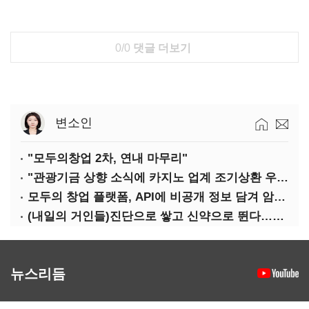
0/0
댓글 더보기
변소인
"모두의창업 2차, 연내 마무리"
"관광기금 상향 소식에 카지노 업계 조기상환 우려"
모두의 창업 플랫폼, API에 비공개 정보 담겨 암호키까지 새나갔다
(내일의 거인들)진단으로 쌓고 신약으로 뛴다…세니젠의 대전환
뉴스리듬