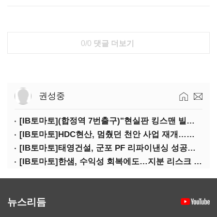
0/0
댓글 더보기
권성중
[IB토마토](합정역 7번출구)"현실판 킹스맨 빌런?"…일론 머스크의 양면성
[IB토마토]HDC현산, 멈췄던 천안 사업 재개…우발채무 부담 줄인다
[IB토마토]태영건설, 군포 PF 리파이낸싱 성공…후속사업 '청신호'
[IB토마토]한샘, 수익성 회복에도…지분 리스크 덮친다
뉴스리듬