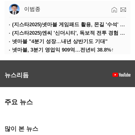
이범종
(지스타2025)넷마블 게임패드 활용, 몬길 '수석' 7대죄 '차석'
(지스타2025)엔씨 '신더시티', 독보적 전투 경험 필요
넷마블 "4분기 성장…내년 상반기도 기대"
넷마블, 3분기 영업익 909억…전년비 38.8%↑
뉴스리듬
주요 뉴스
많이 본 뉴스