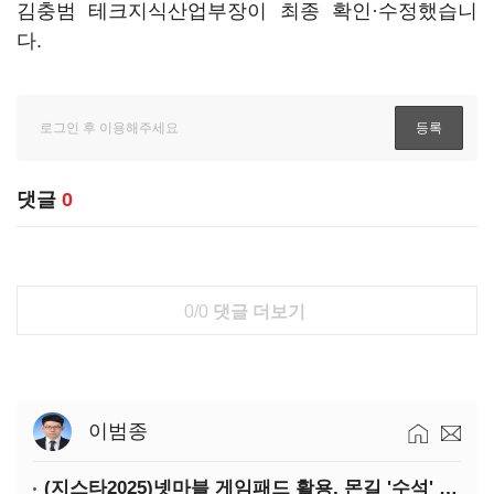
김충범 테크지식산업부장이 최종 확인·수정했습니
다.
댓글
0
0/0
댓글 더보기
이범종
(지스타2025)넷마블 게임패드 활용, 몬길 '수석' 7대죄 '차석'