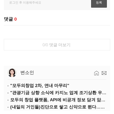
댓글
0
0/0
댓글 더보기
변소인
"모두의창업 2차, 연내 마무리"
"관광기금 상향 소식에 카지노 업계 조기상환 우려"
모두의 창업 플랫폼, API에 비공개 정보 담겨 암호키까지 새나갔다
(내일의 거인들)진단으로 쌓고 신약으로 뛴다…세니젠의 대전환