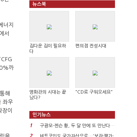
뉴스북
(에너지
내에서
집다운 집이 필요하
편의점 전성시대
다
CFG
30%까
영화관의 시대는 끝
"CD로 구워오세요"
 통해
났다?
을 좌우
 확장이
인기뉴스
1
구광모-젠슨 황, 두 달 만에 또 만난다…
로봇·AI 등 논...
2
설립을
비트코인도 국가자산으로…'보관·평가·