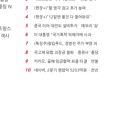
처분' 기준은 ...
클링 N
3
(현장+)"팔 생각 접고 호가 높여
요"…'덜 똘똘한 한 채' 20...
4
(현장+)"12일엔 물건 다 들어와요"…
빈 매대 채우며 문 연 ...
5
중국 이어 대만도 설비투자…메모리 ‘삼
 프랑스
국전쟁’
6
이 대통령 "국가폭력 피해자에 사과…
고객사
적극적 조사로 진...
7
(특징주)윙입푸드, 경영진 주가 부양 의
지에 상한가...
8
국고채 담합 과징금 철퇴…증권사 '충당
금 폭탄' 우려...
9
카카오, 올해 임금협약 최종 타결…연봉
6.3% 인상·격려...
10
네이버, 2분기 영업익 5203억원…전년
비 0.2% 감소...