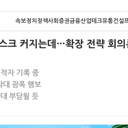
속보
정치
정책
사회
증권
금융
산업
테크
유통
건설
 리스크 커지는데…확장 전략 회의
 적자 기록 중
확대 광폭 행보
확대 부담될 듯