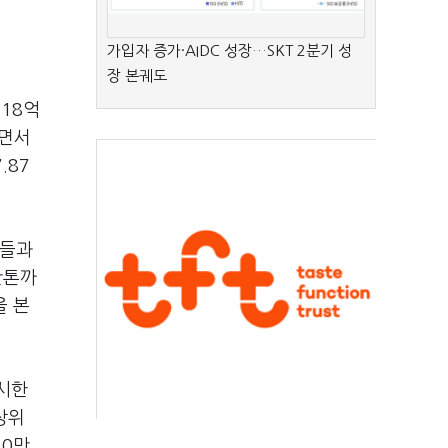
가입자 증가·AIDC 성장…SKT 2분기 성
장 본궤도
18억
돌면서
.87
체들과
만톤까
을 본
개시한
상위
10만