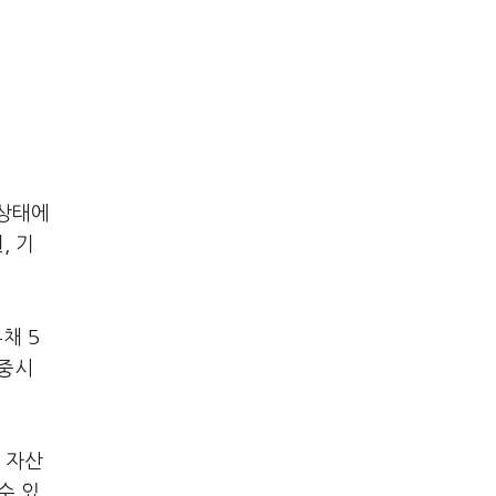
 상태에
, 기
채 5
가중시
 자산
수 있