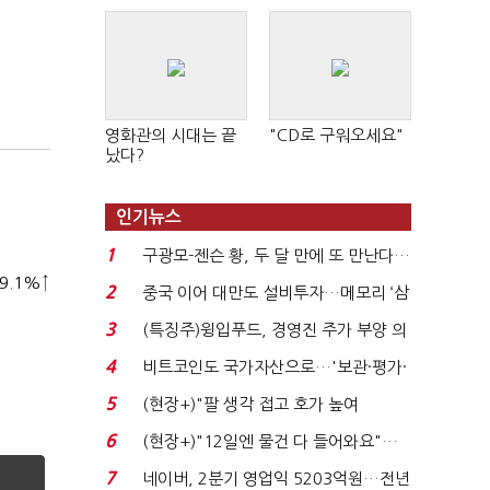
영화관의 시대는 끝
"CD로 구워오세요"
났다?
인기뉴스
1
구광모-젠슨 황, 두 달 만에 또 만난다…
9.1%↑
로봇·AI 등 논...
2
중국 이어 대만도 설비투자…메모리 ‘삼
국전쟁’
3
(특징주)윙입푸드, 경영진 주가 부양 의
지에 상한가...
4
비트코인도 국가자산으로…'보관·평가·
처분' 기준은 ...
5
(현장+)"팔 생각 접고 호가 높여
요"…'덜 똘똘한 한 채' 20...
6
(현장+)"12일엔 물건 다 들어와요"…
빈 매대 채우며 문 연 ...
7
네이버, 2분기 영업익 5203억원…전년