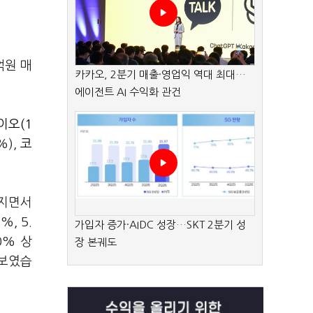
억원 매
카카오, 2분기 매출·영업익 역대 최대…
에이전트 AI 수익화 관건
이오(1
%),
코
커지면서
%, 5.
가입자 증가·AIDC 성장…SKT 2분기 성
10% 상
장 본궤도
 보였습