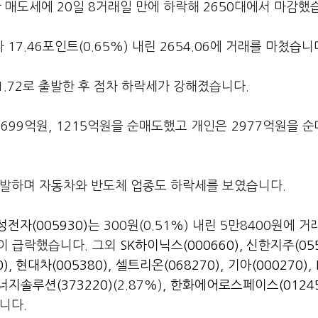
 매도세에 20일 8거래일 만에 하락해 2650대에서 마감했
.46포인트(0.65%) 내린 2654.06에 거래를 마쳤습니
661.72로 출발한 후 점차 하락세가 강해졌습니다.
99억원, 1215억원을 순매도했고 개인은 2977억원을 
재발하며 자동차와 반도체 업종도 하락세를 보였습니다.
성전자(005930)
는 300원(0.51%) 내린 5만8400원에 거
까이 급락했습니다. 그외
SK하이닉스(000660)
,
신한지주(055
)
,
현대차(005380)
,
셀트리온(068270)
,
기아(000270)
,
너지솔루션(373220)
(2.87%),
한화에어로스페이스(01245
습니다.