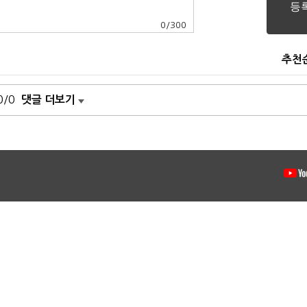
0
/
300
추천
0/0
댓글 더보기