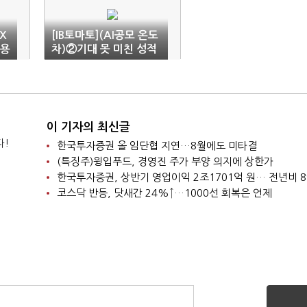
X
[IB토마토](AI공모 온도
비용
차)②기대 못 미친 성적
표…기술 성장성 '관건'
이 기자의 최신글
다!
한국투자증권 올 임단협 지연…8월에도 미타결
(특징주)윙입푸드, 경영진 주가 부양 의지에 상한가
한국투자증권, 상반기 영업이익 2조1701억 원… 전년비 8
코스닥 반등, 닷새간 24%↑…1000선 회복은 언제