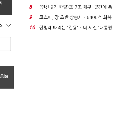
비 0.2% 감소...
8
(민선 9기 한달)③'7조 채무' 곳간에 충
격…추미애, 20년...
9
코스피, 장 초반 상승세…6400선 회복
시도
순
10
정청래 때리는 '김용'…더 세진 '대통령
최측근' 입...