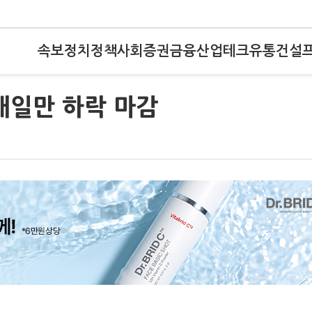
속보
정치
정책
사회
증권
금융
산업
테크
유통
건설
래일만 하락 마감