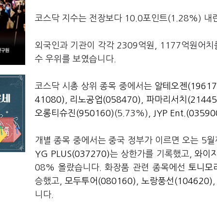
코스닥 지수는 전장보다 10.0포인트(1.28%) 내
외국인과 기관이 각각 2309억원, 1177억원어치
수 우위를 보였습니다.
코스닥 시총 상위 종목 중에서는
알테오젠(19617
41080)
,
리노공업(058470)
,
파마리서치(21445
오롱티슈진(950160)
(5.73%),
JYP Ent.(03590
개별 종목 중에서는 중국 정부가 이르면 오는 5월
YG PLUS(037270)
는 상한가를 기록했고,
와이지
08% 올랐습니다. 화장품 관련 종목에선
토니모리
승했고,
모두투어(080160)
,
노랑풍선(104620)
니다.