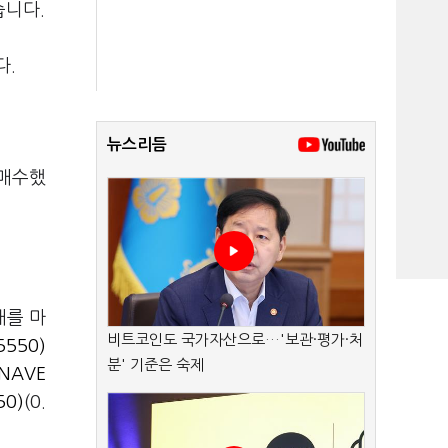
습니다.
다.
뉴스리듬
순매수했
래를 마
비트코인도 국가자산으로…'보관·평가·처
550)
분' 기준은 숙제
NAVE
0)
(0.