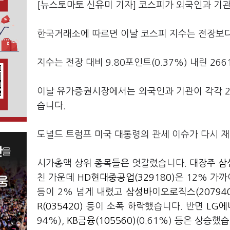
[뉴스토마토 신유미 기자] 코스피가 외국인과 기관
한국거래소에 따르면 이날 코스피 지수는 전장보다 17
지수는 전장 대비 9.80포인트(0.37%) 내린 2
이날 유가증권시장에서는 외국인과 기관이 각각 26
습니다.
도널드 트럼프 미국 대통령의 관세 이슈가 다시 
시가총액 상위 종목들은 엇갈렸습니다. 대장주
삼
친 가운데
HD현대중공업(329180)
은 12% 가
등이 2% 넘게 내렸고
삼성바이오로직스(207940
R(035420)
등이 소폭 하락했습니다. 반면
LG에
94%),
KB금융(105560)
(0.61%) 등은 상승했