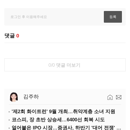
댓글
0
0/0
댓글 더보기
김주하
'제2회 화이트런' 9월 개최…취약계층 소녀 지원
코스피, 장 초반 상승세…6400선 회복 시도
얼어붙은 IPO 시장…증권사, 하반기 '대어 전쟁' 기대