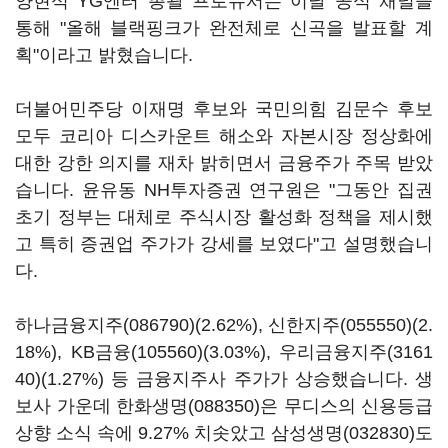
양현석 YG엔터 총괄 프로듀서는 이날 공식 채널을
통해 "올해 블랙핑크가 완전체로 신곡을 발표할 계
획"이라고 밝혔습니다.
더불어민주당 이재명 후보와 국민의힘 김문수 후보
모두 코리아 디스카운트 해소와 자본시장 정상화에
대한 강한 의지를 재차 밝히면서 금융주가 주목 받았
습니다. 윤유동 NH투자증권 연구원은 "그동안 집권
초기 정부는 대체로 주식시장 활성화 정책을 제시했
고 특히 증권업 주가가 강세를 보였다"고 설명했습니
다.
하나금융지주(086790)
(2.62%),
신한지주(055550)
(2.
18%),
KB금융(105560)
(3.03%),
우리금융지주(3161
40)
(1.27%) 등 금융지주사 주가가 상승했습니다. 생
보사 가운데
한화생명(088350)
은 무디스의 신용등급
상향 소식 속에 9.27% 치솟았고
삼성생명(032830)
도