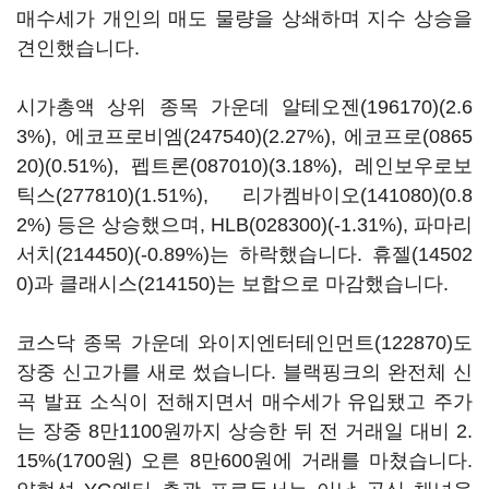
매수세가 개인의 매도 물량을 상쇄하며 지수 상승을
견인했습니다.
시가총액 상위 종목 가운데
알테오젠(196170)
(2.6
3%),
에코프로비엠(247540)
(2.27%),
에코프로(0865
20)
(0.51%),
펩트론(087010)
(3.18%),
레인보우로보
틱스(277810)
(1.51%),
리가켐바이오(141080)
(0.8
2%) 등은 상승했으며,
HLB(028300)
(-1.31%),
파마리
서치(214450)
(-0.89%)는 하락했습니다.
휴젤(14502
0)
과
클래시스(214150)
는 보합으로 마감했습니다.
코스닥 종목 가운데
와이지엔터테인먼트(122870)
도
장중 신고가를 새로 썼습니다. 블랙핑크의 완전체 신
곡 발표 소식이 전해지면서 매수세가 유입됐고 주가
는 장중 8만1100원까지 상승한 뒤 전 거래일 대비 2.
15%(1700원) 오른 8만600원에 거래를 마쳤습니다.