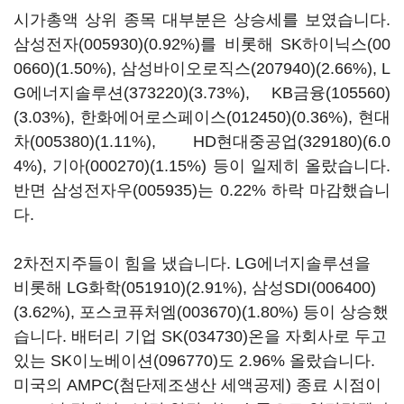
시가총액 상위 종목 대부분은 상승세를 보였습니다.
삼성전자(005930)
(0.92%)를 비롯해
SK하이닉스(00
0660)
(1.50%),
삼성바이오로직스(207940)
(2.66%),
L
G에너지솔루션(373220)
(3.73%),
KB금융(105560)
(3.03%),
한화에어로스페이스(012450)
(0.36%),
현대
차(005380)
(1.11%),
HD현대중공업(329180)
(6.0
4%),
기아(000270)
(1.15%) 등이 일제히 올랐습니다.
반면
삼성전자우(005935)
는 0.22% 하락 마감했습니
다.
2차전지주들이 힘을 냈습니다. LG에너지솔루션을
비롯해
LG화학(051910)
(2.91%),
삼성SDI(006400)
(3.62%),
포스코퓨처엠(003670)
(1.80%) 등이 상승했
습니다. 배터리 기업
SK(034730)
온을 자회사로 두고
있는
SK이노베이션(096770)
도 2.96% 올랐습니다.
미국의 AMPC(첨단제조생산 세액공제) 종료 시점이