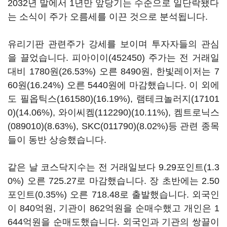
2032년 말에서 1년만 앞당기는 수준으로 일단락됐다
는 소식이 주가 오름세를 이끈 것으로 분석됩니다.
유리기판 관련주가 강세를 보이며 투자자들의 관심
을 끌었습니다.
피아이이(452450)
주가는 전 거래일
대비 1780원(26.53%) 오른 8490원, 한빛레이저는 7
60원(16.24%) 오른 5440원에 마감했습니다. 이 외에
도
필옵틱스(161580)
(16.19%),
램테크놀러지(17101
0)
(14.06%),
와이씨켐(112290)
(10.11%),
켐트로닉스
(089010)
(8.63%),
SKC(011790)
(8.02%)등 관련 종목
들이 동반 상승했습니다.
같은 날 코스닥지수는 전 거래일보다 9.29포인트(1.3
0%) 오른 725.27로 마감했습니다. 장 초반에는 2.50
포인트(0.35%) 오른 718.48로 출발했습니다. 외국인
이 840억원, 기관이 862억원을 순매수했고 개인은 1
644억원을 순매도했습니다. 외국인과 기관의 쌍끌이