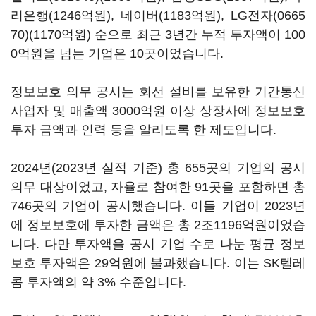
리은행
(1246
억원
),
네이버
(1183
억원
),
LG전자(0665
70)
(1170
억원
)
순으로 최근
3
년간 누적 투자액이
100
0
억원을 넘는 기업은
10
곳이었습니다
.
정보보호 의무 공시는 회선 설비를 보유한 기간통신
사업자 및 매출액
3000
억원 이상 상장사에 정보보호
투자 금액과 인력 등을 알리도록 한 제도입니다
.
2024
년
(2023
년 실적 기준
)
총
655
곳의 기업의 공시
의무 대상이었고
,
자율로 참여한
91
곳을 포함하면 총
746
곳의 기업이 공시했습니다
.
이들 기업이
2023
년
에 정보보호에 투자한 금액은 총
2
조
1196
억원이었습
니다
.
다만 투자액을 공시 기업 수로 나눈 평균 정보
보호 투자액은
29
억원에 불과했습니다
.
이는
SK
텔레
콤 투자액의 약
3%
수준입니다
.