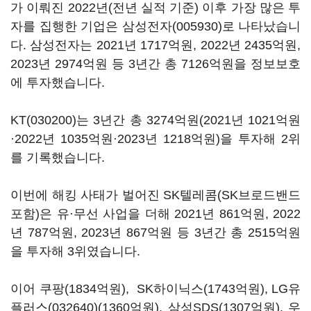
가 이뤄진
2022
년
(
전년 실적 기준
)
이후 가장 많은 투
자를 집행한 기업은
삼성전자(005930)
로 나타났습니
다
.
삼성전자는
2021
년
1717
억원
, 2022
년
2435
억원
,
2023
년
2974
억원 등
3
년간 총
7126
억원을 정보보호
에 투자했습니다
.
KT(030200)
는
3
년간 총
3274
억원
(2021
년
1021
억원
·
2022
년
1035
억원·
2023
년
1218
억원
)
을 투자해
2
위
를 기록했습니다
.
이번에 해킹 사태가 벌어진
SK
텔레콤
(SK
브로드밴드
포함
)
은 유·무선 사업을 더해
2021
년
861
억원
, 2022
년
787
억원
, 2023
년
867
억원 등
3
년간 총
2515
억원
을 투자해
3
위였습니다
.
이어 쿠팡
(1834
억원
), SK하이닉스
(1743
억원
),
LG유
플러스(032640)
(1360
억원
), 삼성SDS
(1307
억원
),
우