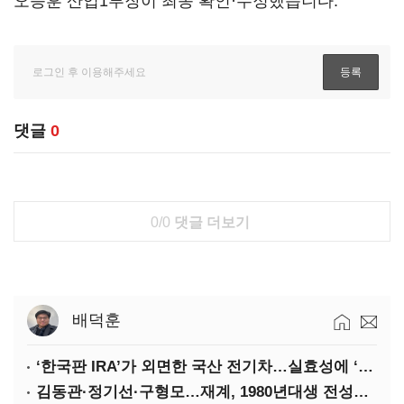
오승훈 산업1부장이 최종 확인·수정했습니다.
댓글
0
0/0
댓글 더보기
배덕훈
‘한국판 IRA’가 외면한 국산 전기차…실효성에 ‘의문’
김동관·정기선·구형모…재계, 1980년대생 전성시대