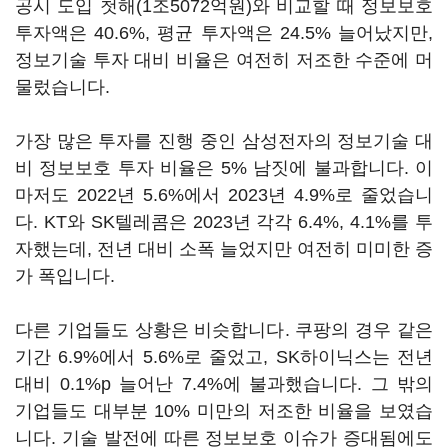
공시 도입 첫해
(1
조
5072
억원
)
와 비교할 때 정보보호
투자액은
40.6%,
평균 투자액은
24.5%
늘어났지만
,
정보기술 투자 대비 비율은 여전히 저조한 수준에 머
물렀습니다
.
가장 많은 투자를 진행 중인 삼성전자의 정보기술 대
비 정보보호 투자 비율은
5%
남짓에 불과합니다
.
이
마저도
2022
년
5.6%
에서
2023
년
4.9%
로 줄었습니
다
. KT
와
SK
텔레콤은
2023
년 각각
6.4%, 4.1%
를 투
자했는데
,
전년 대비 소폭 늘었지만 여전히 미미한 증
가 폭입니다
.
다른 기업들도 상황은 비슷합니다
.
쿠팡의 경우 같은
기간
6.9%
에서
5.6%
로 줄었고
, SK
하이닉스는 전년
대비
0.1%p
늘어난
7.4%
에 불과했습니다
.
그 밖의
기업들도 대부분
10%
미만의 저조한 비율을 보였습
니다
.
기술 발전에 따른 정보보호 이슈가 증대됨에도