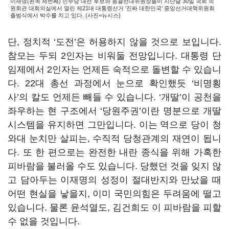
이재명(왼쪽 세번째) 민주당 대선 후보와 총괄선대위원장들이 지난달 30일 국회 의
원회관 대회의실에서 열린 제21대 대통령선거 '진짜 대한민국' 중앙선거대책위원회
출범식에서 박수를 치고 있다. (사진=뉴시스)
단, 정치적 ‘도전’은 허용하지 않을 것으로 보입니다.
참모는 두되 2인자는 비워둘 전망입니다. 대통령 단
임제에서 2인자는 언제든 숙적으로 돌변할 수 있습니
다. 22대 총선 과정에서 눈으로 확인했듯 ‘비명횡
사’의 칼도 언제든 빼들 수 있습니다. ‘개딸’이 공천을
좌우하는 현 구조에서 ‘당원주권’이란 명분으로 개딸
시스템을 유지하면 그만입니다. 이는 역으로 당이 청
와대 눈치만 살피는, 수직적 당청관계의 재연이 됩니
다. 또 한 편으로는 완전한 내란 종식을 위해 가혹한
피바람을 불러올 수도 있습니다. 당했던 것을 잊지 않
고 담아두는 이재명의 성정이 절대반지와 만났을 때
어떤 현실을 낳을지, 이미 국민의힘은 두려움에 떨고
있습니다. 물론 윤석열도, 김건희도 이 피바람을 피할
수 없을 것입니다.