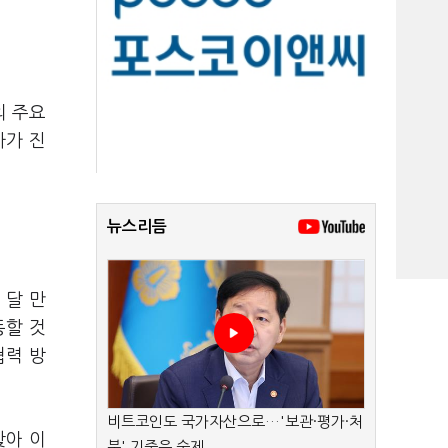
의 주요
사가 진
뉴스리듬
 달 만
동할 것
협력 방
비트코인도 국가자산으로…'보관·평가·처
찾아 이
분' 기준은 숙제