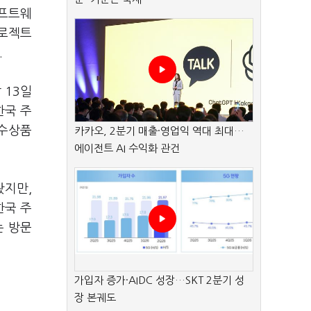
소프트웨
프로젝트
.
 13일
한국 주
우수상품
카카오, 2분기 매출·영업익 역대 최대…
에이전트 AI 수익화 관건
왔지만,
한국 주
는 방문
가입자 증가·AIDC 성장…SKT 2분기 성
장 본궤도