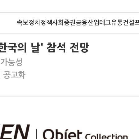
속보
정치
정책
사회
증권
금융
산업
테크
유통
건설
한국의 날' 참석 전망
 가능성
계 공고화