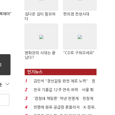
복해야”
집다운 집이 필요하
편의점 전성시대
다
영화관의 시대는 끝
"CD로 구워오세요"
났다?
인기뉴스
1
김민석 "경선갈등 완전 제로 노력"…정
순
청래 "반명 공세 사...
2
전국 기름값 12주 연속 하락…서울 휘
발윳값 1909원...
3
'정청래 책임론' 꺼낸 친명계…친청계
는 추가투표 때리기...
4
전쟁에 원유 공급망 흔들리자…K-정유,
에너지안보 핵심...