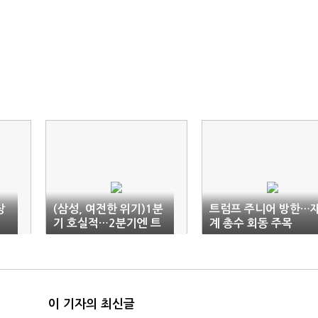
장
(삼성, 여전한 위기)1분
트럼프 주니어 방한…
기 호실적…2분기엔 트
계 총수 회동 주목
럼프발 관세 '먹구름'
이 기자의 최신글