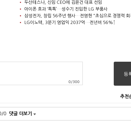
두산테스나, 신임 CEO에 김윤건 대표 선임
아이폰 효과 ‘톡톡’…성수기 진입한 LG 부품사
삼성전자, 창립 56주년 행사…전영현 “초심으로 경쟁력 회
LG이노텍, 3분기 영업익 2037억…전년비 56%↑
0
/
300
추천
0/0
댓글 더보기