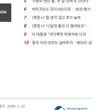
5
구광모-젠슨 황, 두 달 만에 또 만난다…
로봇·AI 등 논...
6
비트코인도 국가자산으로…'보관·평가·
처분' 기준은 ...
7
(현장+)"팔 생각 접고 호가 높여
요"…'덜 똘똘한 한 채' 20...
8
(현장+)"12일엔 물건 다 들어와요"…
빈 매대 채우며 문 연 ...
9
이 대통령 "국가폭력 피해자에 사과…
적극적 조사로 진...
10
중국 이어 대만도 설비투자…메모리 ‘삼
국전쟁’
 2008. 2. 22