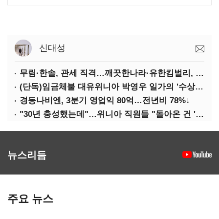
신대성
무림·한솔, 관세 직격…깨끗한나라·유한킴벌리, 수익성 악화
(단독)임금체불 대유위니아 박영우 일가의 '수상한 별장'
경동나비엔, 3분기 영업익 80억…전년비 78%↓
"30년 충성했는데"…위니아 직원들 "돌아온 건 '배신'"
뉴스리듬
주요 뉴스