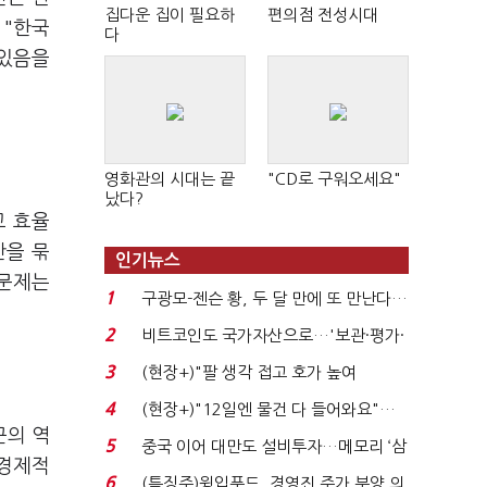
집다운 집이 필요하
편의점 전성시대
 "한국
다
 있음을
영화관의 시대는 끝
"CD로 구워오세요"
났다?
고 효율
안을 묶
인기뉴스
 문제는
1
구광모-젠슨 황, 두 달 만에 또 만난다…
로봇·AI 등 논...
2
비트코인도 국가자산으로…'보관·평가·
처분' 기준은 ...
3
(현장+)"팔 생각 접고 호가 높여
요"…'덜 똘똘한 한 채' 20...
4
(현장+)"12일엔 물건 다 들어와요"…
군의 역
빈 매대 채우며 문 연 ...
5
중국 이어 대만도 설비투자…메모리 ‘삼
 경제적
국전쟁’
6
(특징주)윙입푸드, 경영진 주가 부양 의