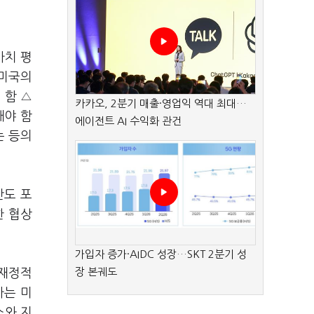
가치 평
△미국의
 함 △
카카오, 2분기 매출·영업익 역대 최대…
해야 함
에이전트 AI 수익화 관건
는 등의
안도 포
한 협상
가입자 증가·AIDC 성장…SKT 2분기 성
장 본궤도
 재정적
가는 미
소와 지