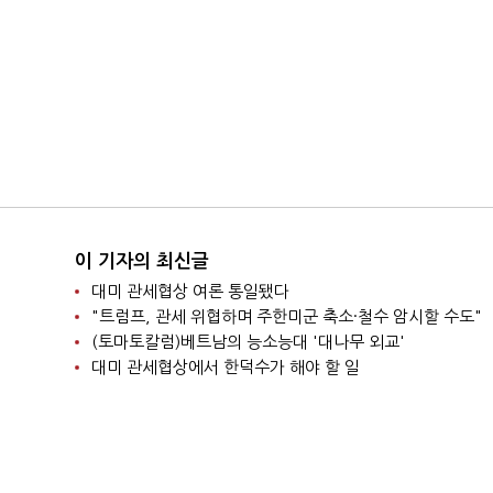
이 기자의 최신글
대미 관세협상 여론 통일됐다
"트럼프, 관세 위협하며 주한미군 축소·철수 암시할 수도"
(토마토칼럼)베트남의 능소능대 '대나무 외교'
대미 관세협상에서 한덕수가 해야 할 일