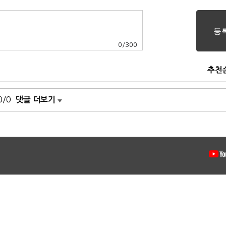
0
/
300
추천
0/0
댓글 더보기