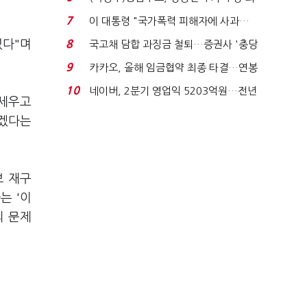
지에 상한가...
7
이 대통령 "국가폭력 피해자에 사과…
적극적 조사로 진...
8
있다"며
국고채 담합 과징금 철퇴…증권사 '충당
금 폭탄' 우려...
9
카카오, 올해 임금협약 최종 타결…연봉
6.3% 인상·격려...
10
네이버, 2분기 영업익 5203억원…전년
 세우고
비 0.2% 감소...
하겠다는
보 재구
는 '이
의 문제