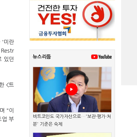
 '미란
estr
뉴스리듬
로 있던
한 <트
며 "이
비트코인도 국가자산으로…'보관·평가·처
조업 부
분' 기준은 숙제