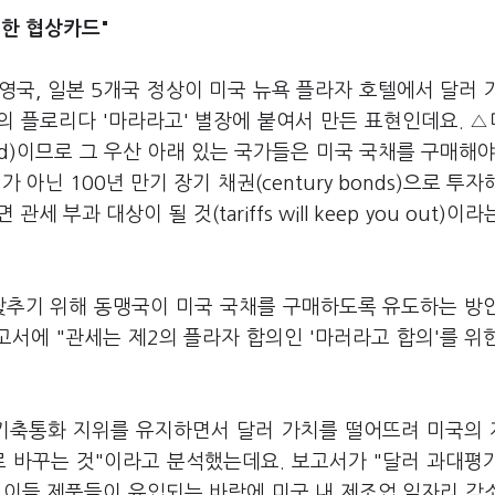
위한 협상카드"
, 영국, 일본 5개국 정상이 미국 뉴욕 플라자 호텔에서 달러 
령의 플로리다 '마라라고' 별장에 붙여서 만든 표현인데요. 
ic good)이므로 그 우산 아래 있는 국가들은 미국 국채를 구매해야
기가 아닌 100년 만기 장기 채권(century bonds)으로 투자
부과 대상이 될 것(tariffs will keep you out)이라
 낮추기 위해 동맹국이 미국 국채를 구매하도록 유도하는 방
고서에 "관세는 제2의 플라자 합의인 '마러라고 합의'를 위
 기축통화 지위를 유지하면서 달러 가치를 떨어뜨려 미국의
로 바꾸는 것"이라고 분석했는데요. 보고서가 "달러 과대평
 이들 제품들이 유입되는 바람에 미국 내 제조업 일자리 감