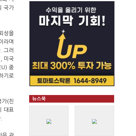
의 국가
신뢰성을
"이라며
. 그러
, 미국
U) 중
 하기로
뉴스북
국가(친
이 대표
.
안은 관