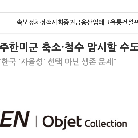
속보
정치
정책
사회
증권
금융
산업
테크
유통
건설
 주한미군 축소·철수 암시할 수도
"한국 '자율성' 선택 아닌 생존 문제"