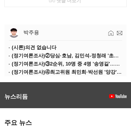
0/0
댓글 더보기
박주용
(시론)의견 없습니다
(정기여론조사)②당심·호남, 김민석-정청래 '초접전'
(정기여론조사)③2순위, 10명 중 4명 '송영길'…정청래 '한 자릿수'
(정기여론조사)④최고위원 최민희·박선원 '양강'…서미화·이성윤·임미애 뒤이어
뉴스리듬
주요 뉴스