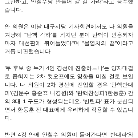
그만하고, 안철수당 만들어 갈 길 가라"라고 응수했
습니다.
안 의원은 이날 대구시당 기자회견에서도 나 의원을
겨냥해 "'탄핵 각하'를 외치던 분이 탄핵이 인용되자
마자 대선판에 뛰어들었다"며 "몰염치의 끝"이라고
거듭 비판했습니다.
'두 후보 중 누가 4인 경선에 진출하느냐'는 양자대결
로 좁혀지는 2차 컷오프에도 영향을 미칠 걸로 보입
니다. 나 의원이 2차 경선에 진입할 경우 '탄핵반대
파'(김문수·홍준표·나경원)와 '탄핵찬성파'(한동훈) 간
의 3대 1 구도가 형성되는데요. '반탄파' 표가 분산되
면서 한동훈 전 대표에게 유리하게 작용할 수 있습니
다.
반면 4강 안에 안철수 의원이 들어간다면 '반대파'와