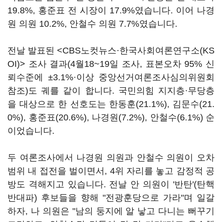
19.8%, 홍준표 전 시장이 17.9%였습니다. 이어 나경
원 의원 10.2%, 안철수 의원 7.7%였습니다.
전날 발표된 <CBS노컷뉴스·한국사회여론연구소(KS
OI)> 조사 결과(4월18~19일 조사, 표본오차 95% 신
뢰수준에 ±3.1%·이상 중앙선거여론조사심의위원회
참조)도 궤를 같이 합니다. 국민의힘 지지층·무당층
을 대상으로 한 선호도는 한동훈(21.1%), 김문수(21.
0%), 홍준표(20.6%), 나경원(7.2%), 안철수(6.1%) 순
이었습니다.
두 여론조사에서 나경원 의원과 안철수 의원이 오차
범위 내 접전을 벌이면서, 4위 자리를 놓고 감정적 공
방도 격해지고 있습니다. 전날 안 의원이 '반탄'(탄핵
반대파) 후보들을 향해 "전광훈당으로 가라"며 일갈
하자, 나 의원은 "남의 둥지에 알 낳고 다니는 뻐꾸기