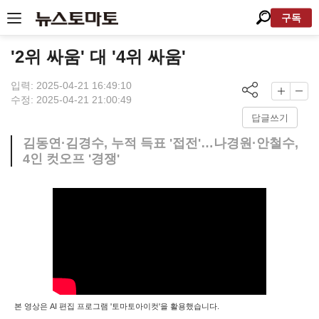
구독
'2위 싸움' 대 '4위 싸움'
입력: 2025-04-21 16:49:10
수정: 2025-04-21 21:00:49
답글쓰기
김동연·김경수, 누적 득표 '접전'…나경원·안철수,
4인 컷오프 '경쟁'
본 영상은 AI 편집 프로그램 '토마토아이컷'을 활용했습니다.