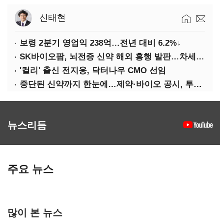
신태현
보령 2분기 영업익 238억…전년 대비 6.2%↓
SK바이오팜, 뇌전증 신약 해외 흥행 발판…차세대 신약 개발 속도
'컬리' 출신 전지웅, 닥터나우 CMO 선임
중단된 신약까지 한눈에…제약·바이오 공시, 투명해진다
뉴스리듬
주요 뉴스
많이 본 뉴스