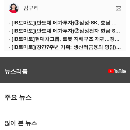
김규리
[IB토마토](반도체 메가투자)③삼성·SK, 호남 동시 출격…인력·협력사 쟁탈전
[IB토마토](반도체 메가투자)②삼성전자 현금·SDI 차입…엇갈린 2655조 투자체력
[IB토마토]현대차그룹, 로봇 지배구조 재편…정의선 1245억 추가 투입 유력
[IB토마토](창간7주년 기획: 생산적금융의 명암)③선택받은 산업, 커진 자금격차
뉴스리듬
주요 뉴스
많이 본 뉴스