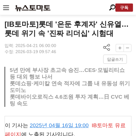
구독
[IB토마토]롯데 '은둔 후계자' 신유열…
롯데 위기 속 '진짜 리더십' 시험대
입력: 2025-04-21 06:00:00
수정: 2026-03-19 09:57:46
답글쓰기
5년 만에 부사장 초고속 승진…CES·모빌리티쇼
등 대외 행보 나서
롯데쇼핑·케미칼 연속 적자에 그룹 내 유동성 위기
도미노
롯데바이오로직스 4.6조원 투자 계획…日 CVC 베
팅 속도
이 기사는
2025년 04월 16일 19:00
IB토마토
유료
페이지
에 노출된 기사입니다.