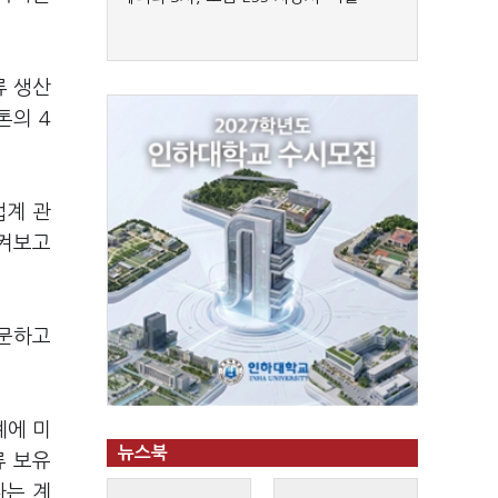
류 생산
톤의 4
업계 관
지켜보고
주문하고
계에 미
뉴스북
류 보유
다는 계