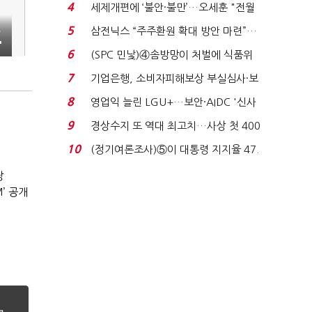
'초접전'…대통령 ...
4
세제개편에 ‘불안·불만’…오세훈 "전월
세 구하기 더 ...
5
삼전닉스 “주주환원 확대 방안 마련”…
출
'
로이터에 성명...
6
(SPC 민낯)④솜방망이 처벌에 식품위
생법 위반 반복...
7
기업은행, 소비자피해보상 부실심사·보
이스피싱 공시 ...
8
영업익 늘린 LGU+…보안·AIDC '신사
업 드라이브'...
9
경상수지 또 역대 최고치…사상 첫 400
억달러에 '3% 성...
10
(정기여론조사)⑤이 대통령 지지율 47.
7%…일주일 만에 ...
장
’ 공개