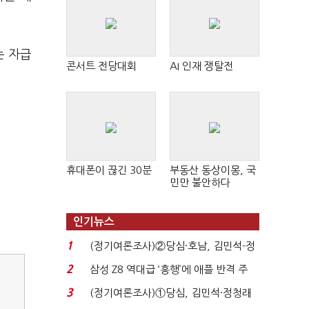
는 자급
콘서트 전당대회
AI 인재 쟁탈전
휴대폰이 끊긴 30분
부동산 동상이몽, 국
민만 불안하다
인기뉴스
1
(정기여론조사)②당심·호남, 김민석-정
청래 '초접전'...
2
삼성 Z8 역대급 ‘흥행’에 애플 반격 주
목…9월 ‘폴...
3
(정기여론조사)①당심, 김민석·정청래