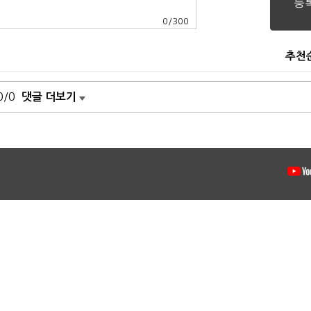
0
/
300
추천
0/0
댓글 더보기