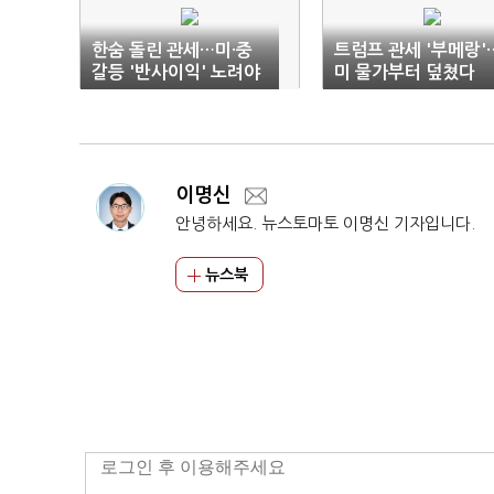
한숨 돌린 관세…미·중
트럼프 관세 '부메랑'
갈등 '반사이익' 노려야
미 물가부터 덮쳤다
이명신
안녕하세요. 뉴스토마토 이명신 기자입니다.
뉴스북