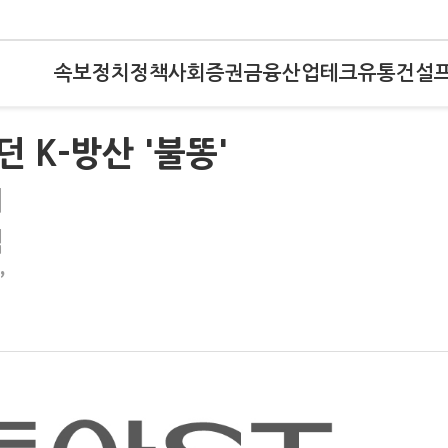
속보
정치
정책
사회
증권
금융
산업
테크
유통
건설
 K-방산 '불똥'
재
적
”