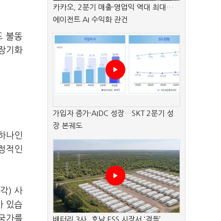
카카오, 2분기 매출·영업익 역대 최대…
에이전트 AI 수익화 관건
도 불똥
 장기화
가입자 증가·AIDC 성장…SKT 2분기 성
장 본궤도
 하나인
안정적인
각) 사
바 있습
 국가를
배터리 3사, 호남 ESS 시장서 ‘격돌’