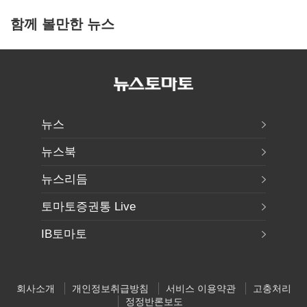
함께 볼만한 뉴스
뉴스
뉴스북
뉴스리듬
토마토증권통 Live
IB토마토
회사소개
개인정보취급방침
서비스 이용약관
고충처리
정정반론보도