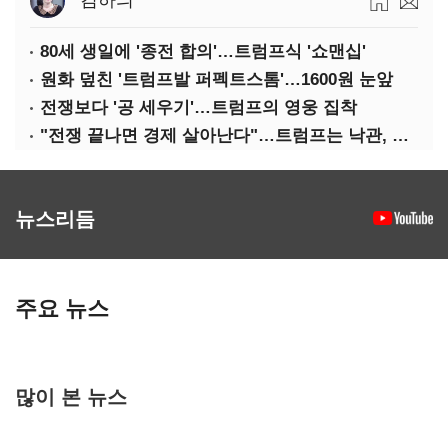
김하늬
80세 생일에 '종전 합의'…트럼프식 '쇼맨십'
원화 덮친 '트럼프발 퍼펙트스톰'…1600원 눈앞
전쟁보다 '공 세우기'…트럼프의 영웅 집착
"전쟁 끝나면 경제 살아난다"…트럼프는 낙관, 미국인은 싸늘
뉴스리듬
주요 뉴스
많이 본 뉴스