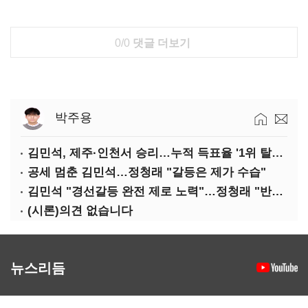
0/0
댓글 더보기
박주용
김민석, 제주·인천서 승리…누적 득표율 '1위 탈환'(종합)
공세 멈춘 김민석…정청래 "갈등은 제가 수습"
김민석 "경선갈등 완전 제로 노력"…정청래 "반명 공세 사과부터"
(시론)의견 없습니다
뉴스리듬