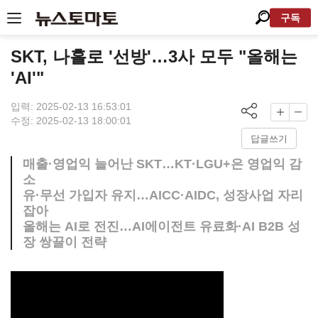
구독
SKT, 나홀로 '선방'…3사 모두 "올해는
'AI'"
입력: 2025-02-13 16:53:01
수정: 2025-02-13 18:00:01
답글쓰기
매출·영업익 늘어난 SKT…KT·LGU+은 영업익 감
소
유·무선 가입자 유지…AICC·AIDC, 성장사업 자리
잡아
올해는 AI로 전진…AI에이전트 유료화·AI B2B 성
장 쌍끌이 전략