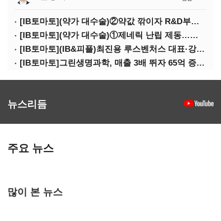
[IB토마토](약가 대수술)②약값 깎이자 R&D부터 축소…제약업계 비상경영 돌입
[IB토마토](약가 대수술)①제네릭 난립 제동…중소 제약사 수익성 비상
[IB토마토](IB&피플)최진용 루스벤처스 대표·강승순 이사
[IB토마토]그린생명과학, 매출 3배 뛰자 65억 증설…상위 2곳 의존도 82%
뉴스리듬
주요 뉴스
많이 본 뉴스