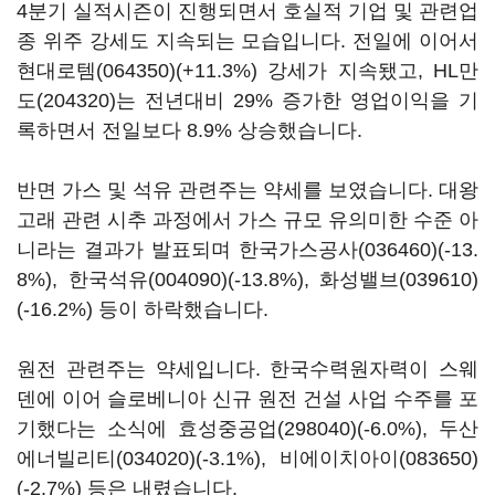
4분기 실적시즌이 진행되면서 호실적 기업 및 관련업
종 위주 강세도 지속되는 모습입니다. 전일에 이어서
현대로템(064350)
(+11.3%) 강세가 지속됐고,
HL만
도(204320)
는 전년대비 29% 증가한 영업이익을 기
록하면서 전일보다 8.9% 상승했습니다.
반면 가스 및 석유 관련주는 약세를 보였습니다. 대왕
고래 관련 시추 과정에서 가스 규모 유의미한 수준 아
니라는 결과가 발표되며
한국가스공사(036460)
(-13.
8%),
한국석유(004090)
(-13.8%),
화성밸브(039610)
(-16.2%) 등이 하락했습니다.
원전 관련주는 약세입니다. 한국수력원자력이 스웨
덴에 이어 슬로베니아 신규 원전 건설 사업 수주를 포
기했다는 소식에
효성중공업(298040)
(-6.0%),
두산
에너빌리티(034020)
(-3.1%),
비에이치아이(083650)
(-2.7%) 등은 내렸습니다.