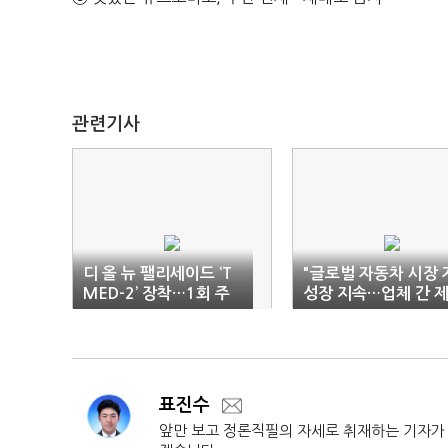
관련기사
디 올 뉴 팰리세이드 ‘T
"글로벌 자동차 시장 
MED-2’ 장착…1회 주
성장 지속…업체 간 
유 1천km 주행
휴 확대"
표진수
앞만 보고 정론직필의 자세로 취재하는 기자가