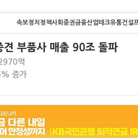
속보
정치
정책
사회
증권
금융
산업
테크
유통
건설
중견 부품사 매출 90조 돌파
2970억
26% 증가