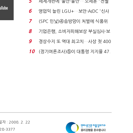
5
세제개편에 ‘불안·불만’…오세훈 "전월
세 구하기 더 ...
6
영업익 늘린 LGU+…보안·AIDC '신사
업 드라이브'...
7
(SPC 민낯)④솜방망이 처벌에 식품위
생법 위반 반복...
8
기업은행, 소비자피해보상 부실심사·보
이스피싱 공시 ...
9
경상수지 또 역대 최고치…사상 첫 400
억달러에 '3% 성...
10
(정기여론조사)⑤이 대통령 지지율 47.
7%…일주일 만에 ...
 2008. 2. 22
28-3377