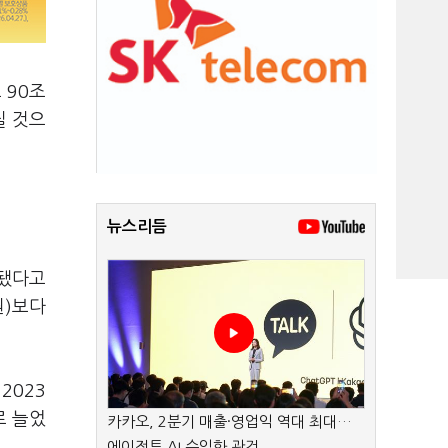
 90조
질 것으
뉴스리듬
계됐다고
원)보다
2023
로 늘었
카카오, 2분기 매출·영업익 역대 최대…
에이전트 AI 수익화 관건