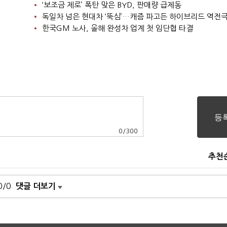
‘보조금 제로’ 폭탄 맞은 BYD, 판매량 급제동
독일차 넘은 현대차 ‘뚝심’…캐즘 파고든 하이브리드 역전
한국GM 노사, 올해 완성차 업계 첫 임단협 타결
0
/
300
추천
0/0
댓글 더보기