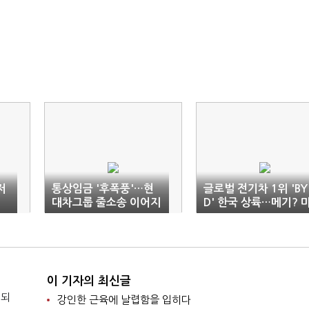
저
통상임금 '후폭풍'…현
글로벌 전기차 1위 'BY
제
대차그룹 줄소송 이어지
D' 한국 상륙…메기? 
나
꾸라지?
이 기자의 최신글
 되
강인한 근육에 날렵함을 입히다