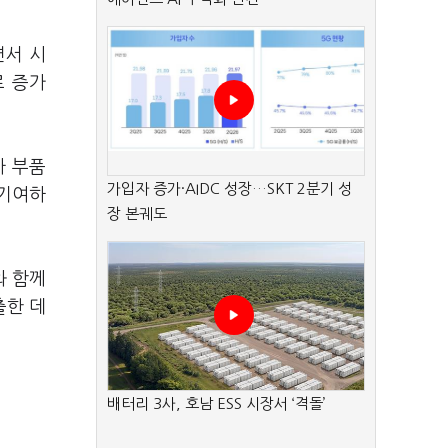
면서 시
로 증가
차 부품
가입자 증가·AIDC 성장…SKT 2분기 성
 기여하
장 본궤도
와 함께
출한 데
배터리 3사, 호남 ESS 시장서 ‘격돌’