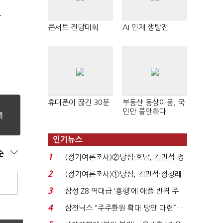
극
콘서트 전당대회
AI 인재 쟁탈전
휴대폰이 끊긴 30분
부동산 동상이몽, 국
민만 불안하다
인기뉴스
순
1
(정기여론조사)②당심·호남, 김민석-정
청래 '초접전'...
2
(정기여론조사)①당심, 김민석·정청래
'초접전'…대통령 ...
3
삼성 Z8 역대급 ‘흥행’에 애플 반격 주
목…9월 ‘폴...
4
삼전닉스 “주주환원 확대 방안 마련”…
로이터에 성명...