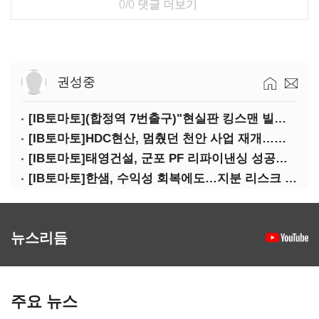
0/0
댓글 더보기
권성중
[IB토마토](합정역 7번출구)"현실판 킹스맨 빌런?"…일론 머스크의 양면성
[IB토마토]HDC현산, 멈췄던 천안 사업 재개…우발채무 부담 줄인다
[IB토마토]태영건설, 군포 PF 리파이낸싱 성공…후속사업 '청신호'
[IB토마토]한샘, 수익성 회복에도…지분 리스크 덮친다
뉴스리듬
주요 뉴스