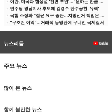
이란, 미국과 협상설 '전면 부인'…"원하는 만큼 전쟁 가능"
민주당 경남지사 후보에 김경수 단수공천 '유력'
국힘 소장파 "절윤 요구 중단…지방선거 책임은 장동혁 몫"
"무조건 이익"…거래적 동맹관에 무너진 국제질서
뉴스리듬
주요 뉴스
많이 본 뉴스
함께 볼만한 뉴스