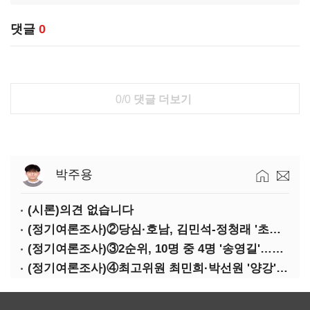
댓글
0
0/0
댓글 더보기
박주용
(시론)의견 없습니다
(정기여론조사)②당심·호남, 김민석-정청래 '초접전'
(정기여론조사)③2순위, 10명 중 4명 '송영길'…정청래 '한 자릿수'
(정기여론조사)④최고위원 최민희·박선원 '양강'…서미화·이성윤·임미애 뒤이어