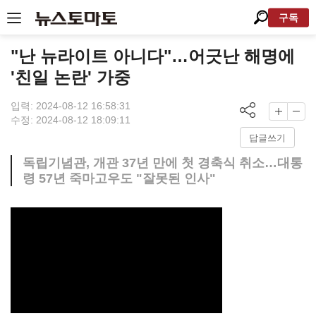
구독
"난 뉴라이트 아니다"…어긋난 해명에
'친일 논란' 가중
입력: 2024-08-12 16:58:31
수정: 2024-08-12 18:09:11
답글쓰기
독립기념관, 개관 37년 만에 첫 경축식 취소…대통
령 57년 죽마고우도 "잘못된 인사"