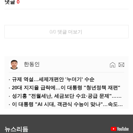
댓글
0
0/0
댓글 더보기
한동인
규제 역설…세제개편안 '누더기' 수순
20대 지지율 급락에…이 대통령 "청년정책 재편"
성기홍 "전월세난, 세금보단 수요·공급 문제"…닥공 시사
이 대통령 "AI 시대, 객관식 수능이 맞나"…속도전 '경계'
뉴스리듬