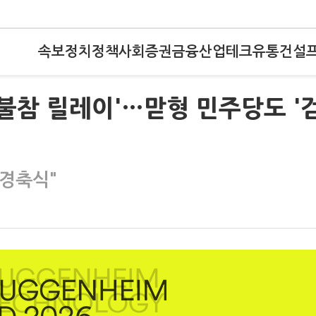
속보
정치
정책
사회
증권
금융
산업
테크
유통
건설
'불참 릴레이'…맏형 민주당도 '
경축식"