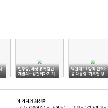
사
민주당, 채상병 특검법
박찬대 "초당적 협력?
재발의…김건희까지 겨
윤 대통령 '거부권 행
냥
사'에 달려"
이 기자의 최신글
이란, 미국과 협상설 '전면 부인'…"원하는 만큼 전쟁 가능