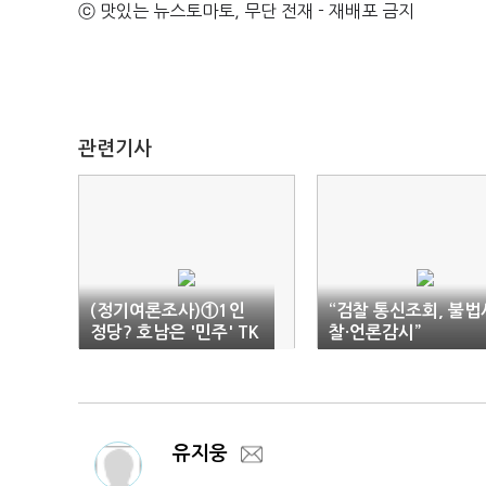
ⓒ 맛있는 뉴스토마토, 무단 전재 - 재배포 금지
관련기사
(정기여론조사)①1인
“검찰 통신조회, 불법
정당? 호남은 '민주' TK
찰·언론감시”
는 '국힘' 꼽았다(종합)
유지웅