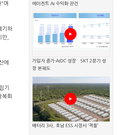
나"며
에이전트 AI 수익화 관건
제기하
지만,
가입자 증가·AIDC 성장…SKT 2분기 성
용산에
장 본궤도
독립기
광복회
배터리 3사, 호남 ESS 시장서 ‘격돌’