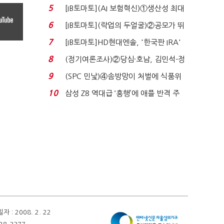
실적 견인은 은행 ...
5
[IB토마토](AI 보험혁신)①생산성 최대
80% 개선…현실...
6
[IB토마토](락업의 두얼굴)②공모가 뛰
자 첫날 매도…FI ...
7
[IB토마토]HD현대엔솔, '한국판 IRA'
수혜 부상…세액공...
8
(정기여론조사)②당심·호남, 김민석-정
청래 '초접전'...
9
(SPC 민낯)④솜방망이 처벌에 식품위
생법 위반 반복...
10
삼성 Z8 역대급 ‘흥행’에 애플 반격 주
목…9월 ‘폴...
 2008. 2. 22