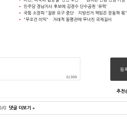
민주당 경남지사 후보에 김경수 단수공천 '유력'
국힘 소장파 "절윤 요구 중단…지방선거 책임은 장동혁 몫"
"무조건 이익"…거래적 동맹관에 무너진 국제질서
0
/
300
추천
0/0
댓글 더보기