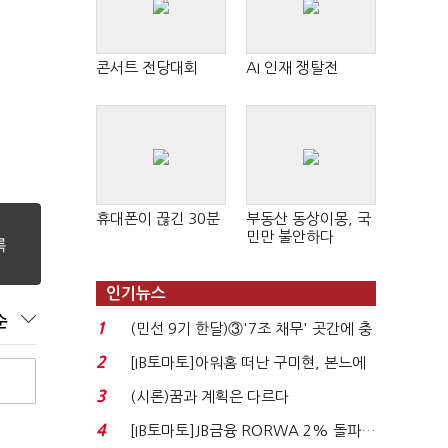
콘서트 전당대회
AI 인재 쟁탈전
휴대폰이 끊긴 30분
부동산 동상이몽, 국
민만 불안하다
인기뉴스
순
1
(민선 9기 한달)③'7조 채무' 곳간에 충
격…추미애, 20년...
2
[IB토마토]아워홈 떠난 구미현, 본느에
340억 베팅…가...
3
(시론)꿈과 계획은 다르다
4
[IB토마토]JB금융 RORWA 2% 돌파…