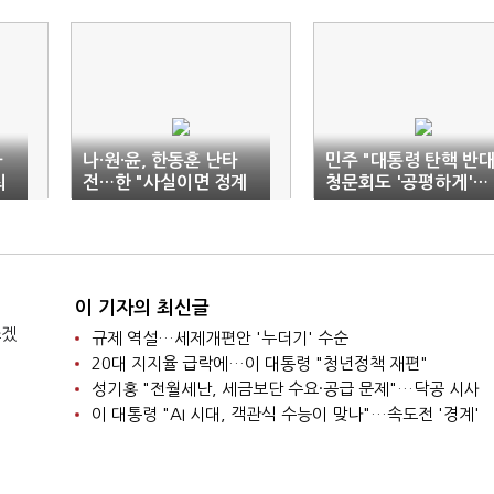
다
나·원·윤, 한동훈 난타
민주 "대통령 탄핵 반
최
전…한 "사실이면 정계
청문회도 '공평하게'…
은퇴"
내달 2차례 추진"
이 기자의 최신글
쓰겠
규제 역설…세제개편안 '누더기' 수순
20대 지지율 급락에…이 대통령 "청년정책 재편"
성기홍 "전월세난, 세금보단 수요·공급 문제"…닥공 시사
이 대통령 "AI 시대, 객관식 수능이 맞나"…속도전 '경계'