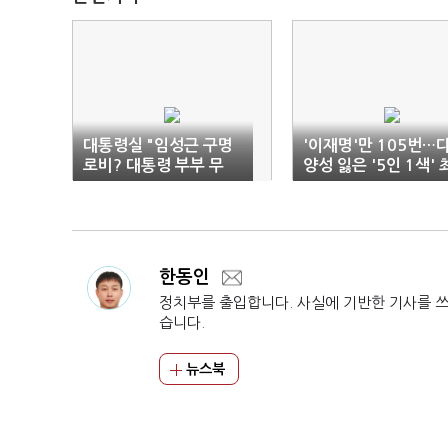
대통령실 "임성근 구명
'이재명'만 105번…
로비? 대통령 부부 무
양성 잃은 '5인 1색' 
관…허위사실 강력 대
고위원
응"
한동인
정치부를 출입합니다. 사실에 기반한 기사를 
습니다.
뉴스북