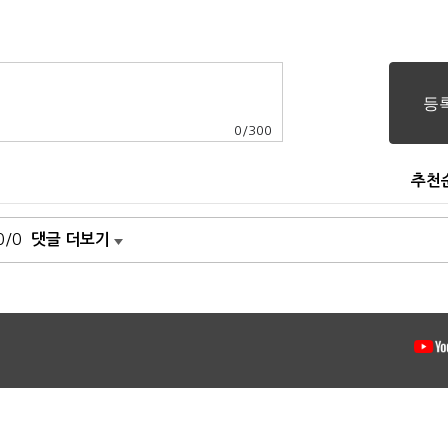
0
/
300
추천
0/0
댓글 더보기