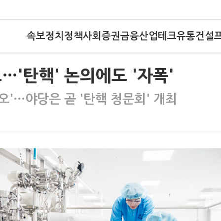
속보
정치
정책
사회
증권
금융
산업
테크
유통
건설
…'탄핵' 논의에도 '자폭'
'…야당은 곧 '탄핵 청문회' 개최