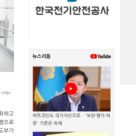
뉴스리듬
 (사진=
격화하고
비트코인도 국가자산으로…'보관·평가·처
경쟁으로
분' 기준은 숙제
지도부가