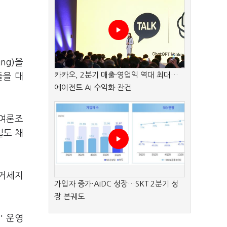
ng)을
카카오, 2분기 매출·영업익 역대 최대…
들을 대
에이전트 AI 수익화 관건
 여론조
일도 채
 거세지
가입자 증가·AIDC 성장…SKT 2분기 성
장 본궤도
' 운영