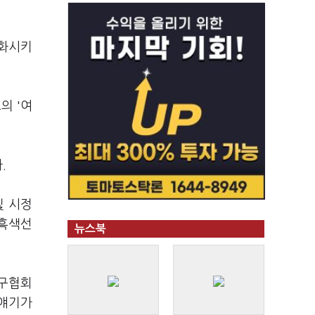
변화시키
의 '여
다.
및 시정
 흑색선
뉴스북
축구협회
 얘기가