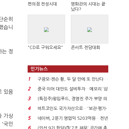
편의점 전성시대
영화관의 시대는 끝
났다?
 단순히
고했습니
"CD로 구워오세요"
콘서트 전당대회
하는 정
인기뉴스
1
구광모-젠슨 황, 두 달 만에 또 만난다…
로봇·AI 등 논...
2
중국 이어 대만도 설비투자…메모리 ‘삼
고 있음
국전쟁’
3
(특징주)윙입푸드, 경영진 주가 부양 의
지에 상한가...
4
비트코인도 국가자산으로…'보관·평가·
화 가상
처분' 기준은 ...
5
네이버, 2분기 영업익 5203억원…전년
 '국민
비 0.2% 감소...
6
(민선 9기 한달)③'7조 채무' 곳간에 충