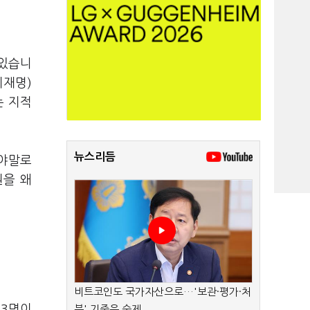
 있습니
이재명)
는 지적
뉴스리듬
그야말로
원을 왜
비트코인도 국가자산으로…'보관·평가·처
13명이
분' 기준은 숙제