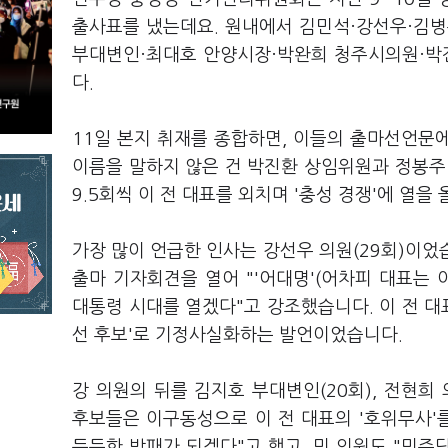
출사표를 냈는데요. 원내에서 김민석·강선우·김병
부대변인·최대호 안양시장·박완희 청주시의원·박
다.
11일 본지 취재를 종합하면, 이들의 출마선언문에
이름을 말하지 않은 건 박진환 상임위원과 정봉주 
9.5회씩 이 전 대표를 외치며 '충성 경쟁'에 열을 
가장 많이 언급한 인사는 강선우 의원(29회)이었습
출마 기자회견을 열어 "'어대명'(어차피 대표는 
대통령 시대를 열겠다"고 강조했습니다. 이 전 대표
선 후보'로 기정사실화하는 발언이었습니다.
강 의원의 뒤를 김지호 부대변인(20회), 전현희 의
후보들은 이구동성으로 이 전 대표의 '호위무사'
든든한 방패가 되겠다"고 했고, 민 의원도 "민주