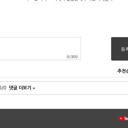
0
/
300
추천
0/0
댓글 더보기