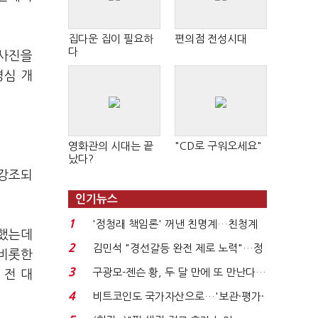
집다운 집이 필요하
편의점 전성시대
다
 사진을
명심 개
영화관의 시대는 끝
"CD로 구워오세요"
났다?
 강조되
인기뉴스
1
'정청래 책임론' 꺼낸 친명계…친청계
급했는데
는 추가투표 때리기...
2
김민석 "경선갈등 완전 제로 노력"…정
 비롯한
청래 "반명 공세 사...
3
구광모-젠슨 황, 두 달 만에 또 만난다…
 전 대
로봇·AI 등 논...
4
비트코인도 국가자산으로…'보관·평가·
처분' 기준은 ...