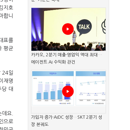
 김지호
출마합니
 대표를
가 평균
카카오, 2분기 매출·영업익 역대 최대…
에이전트 AI 수익화 관건
 24일
"이재명
주당 대
는데요.
가입자 증가·AIDC 성장…SKT 2분기 성
호인으로
장 본궤도
대한민국