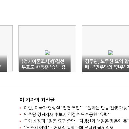
(정기여론조사)①결선
김두관, 노무현 묘역 참
'
투표도 한동훈 '승'…김
배…"민주당의 '민주' 
두관, 파란 예고(종합)
켜내겠다"
이 기자의 최신글
이란, 미국과 협상설 '전면 부인'…"원하는 만큼 전쟁 가능
민주당 경남지사 후보에 김경수 단수공천 '유력'
국힘 소장파 "절윤 요구 중단…지방선거 책임은 장동혁 몫"
"무조건 이익"…거래적 동맹관에 무너진 국제질서