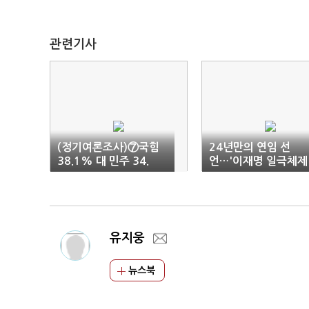
관련기사
(정기여론조사)⑦국힘
24년만의 연임 선
38.1% 대 민주 34.
언…'이재명 일극체제
5%…조국 9.8% '최저
치'
유지웅
뉴스북