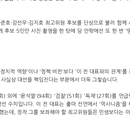
·한준호·강선우·김지호 최고위원 후보를 단상으로 불러 함께
후보 5인만 사진 촬영을 한 탓에 당 안팎에선 또 한 번 '
치적 역량'이나 '정책 비전'보다 '이 전 대표와의 관계'를
가 사실상 대선을 책임진다는 부분에서 더욱 그렇습니다.
 외에 '윤석열'(94회) '검찰'(51회) '독재'(27회)를 언
등히 앞선 수치입니다. 이 전 대표는 출마 선언에서 '먹사니즘'을
했는데, 정작 그를 보좌해야 할 최고위원들은 민생보다는 이