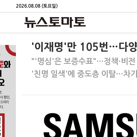
2026.08.08 (토요일)
'이재명'만 105번…다양
"'명심'은 보증수표"…정책·비
'친명 일색'에 중도층 이탈…차