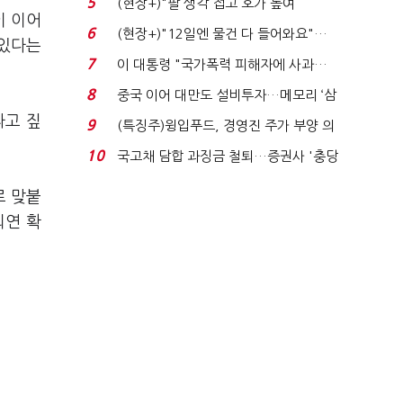
5
(현장+)"팔 생각 접고 호가 높여
이 이어
요"…'덜 똘똘한 한 채' 20...
6
(현장+)"12일엔 물건 다 들어와요"…
 있다는
빈 매대 채우며 문 연 ...
7
이 대통령 "국가폭력 피해자에 사과…
적극적 조사로 진...
8
중국 이어 대만도 설비투자…메모리 ‘삼
국전쟁’
라고 짚
9
(특징주)윙입푸드, 경영진 주가 부양 의
지에 상한가...
10
국고채 담합 과징금 철퇴…증권사 '충당
금 폭탄' 우려...
로 맞붙
외연 확