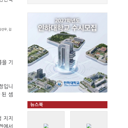
강선우, 김
룰을 기
예정입니
 된 셈
뉴스북
성 지지
회견에서