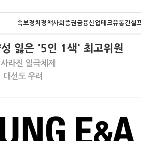
속보
정치
정책
사회
증권
금융
산업
테크
유통
건설
성 잃은 '5인 1색' 최고위원
전 사라진 일극체제
기 대선도 우려