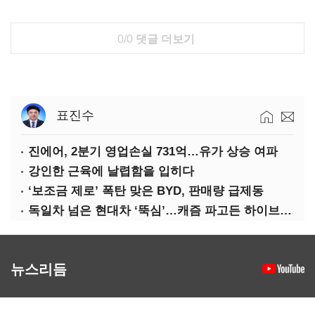
0/0
댓글 더보기
표진수
진에어, 2분기 영업손실 731억…유가 상승 여파
강인한 근육에 날렵함을 입히다
‘보조금 제로’ 폭탄 맞은 BYD, 판매량 급제동
독일차 넘은 현대차 ‘뚝심’…캐즘 파고든 하이브리드 역전극
뉴스리듬