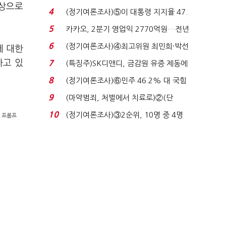
대상으로
로이터에 성명...
4
(정기여론조사)⑤이 대통령 지지율 47.
7%…일주일 만에 ...
5
카카오, 2분기 영업익 2770억원…전년
비 36% 증가...
6
(정기여론조사)④최고위원 최민희·박선
에 대한
원 '양강'…서미...
하고 있
7
(특징주)SK디앤디, 금감원 유증 제동에
장 초반 상한가...
8
(정기여론조사)⑥민주 46.2% 대 국힘
31.0%…오차범위 밖 ...
9
(마약범죄, 처벌에서 치료로)②(단
독)"마약은 전염병…여성...
10
(정기여론조사)③2순위, 10명 중 4명
는 프롬프
'송영길'…정청래 '한 ...