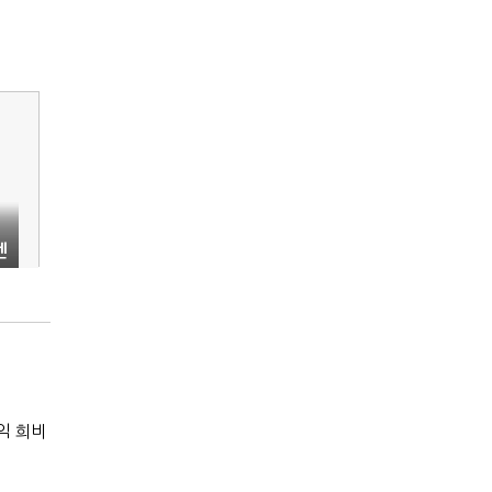
엔
익 희비