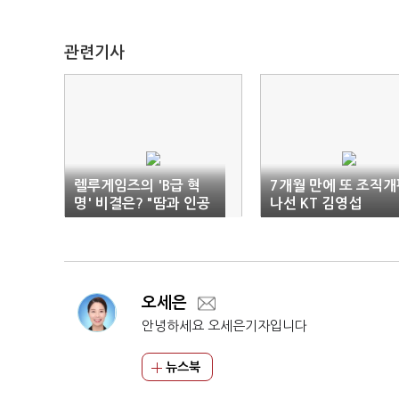
관련기사
렐루게임즈의 'B급 혁
7개월 만에 또 조직개
명' 비결은? "땀과 인공
나선 KT 김영섭
지능"
오세은
안녕하세요 오세은기자입니다
뉴스북