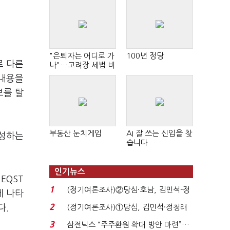
"은퇴자는 어디로 가
100년 정당
로 다른
나"…고려장 세법 비
판 확산
 내용을
보를 탈
부동산 눈치게임
AI 잘 쓰는 신입을 찾
생성하는
습니다
인기뉴스
EQST
1
(정기여론조사)②당심·호남, 김민석-정
게 나타
청래 '초접전'...
2
다.
(정기여론조사)①당심, 김민석·정청래
'초접전'…대통령 ...
3
삼전닉스 “주주환원 확대 방안 마련”…