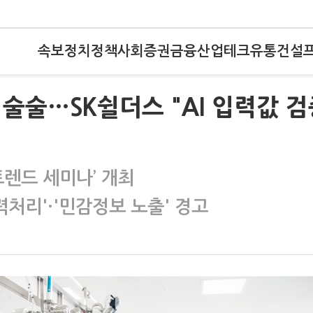
속보
정치
정책
사회
증권
금융
산업
테크
유통
건설
술술…SK쉴더스 "AI 입력값 검
 트렌드 세미나’ 개최
력처리'·'민감정보 노출' 경고