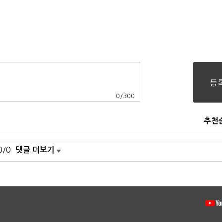
0
/
300
추천
0/0
댓글 더보기