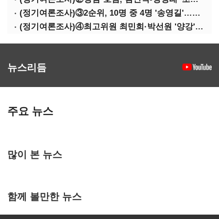
(정기여론조사)③2순위, 10명 중 4명 '송영길'…정청래 '한 자릿수'
(정기여론조사)④최고위원 최민희·박선원 '양강'…서미화·이성윤·임미애 뒤이어
뉴스리듬
주요 뉴스
많이 본 뉴스
함께 볼만한 뉴스