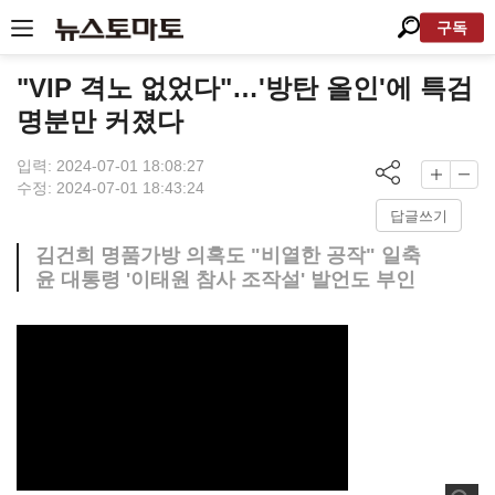
구독
"VIP 격노 없었다"…'방탄 올인'에 특검
명분만 커졌다
입력: 2024-07-01 18:08:27
수정: 2024-07-01 18:43:24
답글쓰기
김건희 명품가방 의혹도 "비열한 공작" 일축
윤 대통령 '이태원 참사 조작설' 발언도 부인