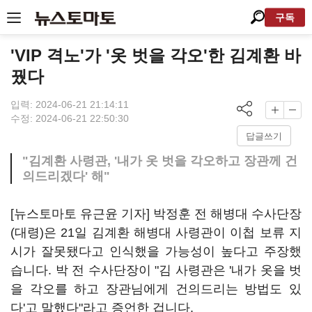
구독
'VIP 격노'가 '옷 벗을 각오'한 김계환 바
꿨다
입력: 2024-06-21 21:14:11
수정: 2024-06-21 22:50:30
답글쓰기
"김계환 사령관, '내가 옷 벗을 각오하고 장관께 건
의드리겠다' 해"
[뉴스토마토 유근윤 기자] 박정훈 전 해병대 수사단장
(대령)은 21일 김계환 해병대 사령관이 이첩 보류 지
시가 잘못됐다고 인식했을 가능성이 높다고 주장했
습니다. 박 전 수사단장이 "김 사령관은 '내가 옷을 벗
을 각오를 하고 장관님에게 건의드리는 방법도 있
다'고 말했다"라고 증언한 겁니다.