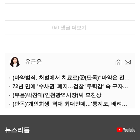
0/0
댓글 더보기
유근윤
(마약범죄, 처벌에서 치료로)②(단독)"마약은 전염병…여성 맞춤형 재활과정 개발 중"
72년 만에 '수사권' 폐지…검찰 '무력감' 속 구자현 사의
(부음)박찬대(인천광역시장)씨 모친상
(단독)'개인회생' 역대 최대인데…'통계도, 배려도' 없는 사법부
뉴스리듬