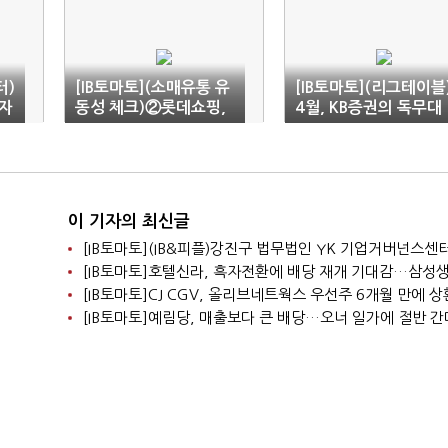
터)
[IB토마토](소매유통 유
[IB토마토](리그테이블
 자
동성 체크)②롯데쇼핑,
4월, KB증권의 독무대
상
올해 또 자금조달…한계
기업 탈출할까
이 기자의 최신글
[IB토마토]CJ CGV, 올리브네트웍스 우선주 6개월 만에 
[IB토마토]예림당, 매출보다 큰 배당…오너 일가에 절반 간