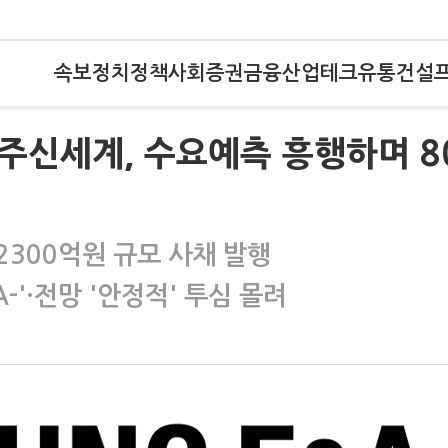
속보
정치
정책
사회
증권
금융
산업
테크
유통
건설
)광주신세계, 수요예측 흥행하며 8
2300억원 규모 사채 발행
'·전망 '안정적' 투심 몰려