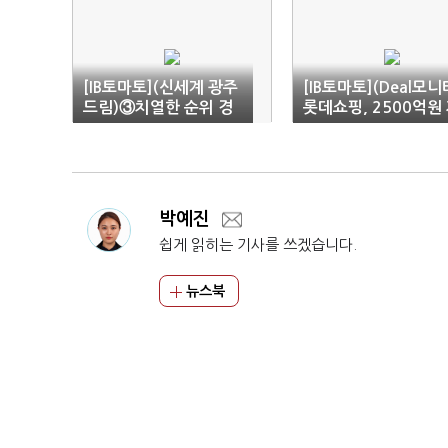
[IB토마토](신세계 광주
[IB토마토](Deal모니
드림)③치열한 순위 경
롯데쇼핑, 2500억원
쟁 예고…수익성 활로
금 조달…전액 '채무
열까
환'
박예진
쉽게 읽히는 기사를 쓰겠습니다.
뉴스북