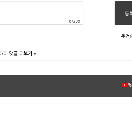
0
/
300
추천
0/0
댓글 더보기