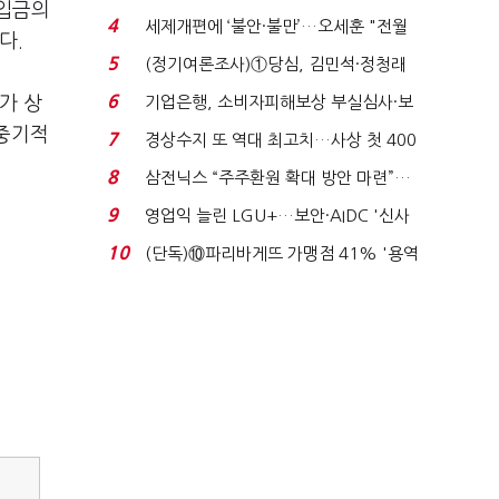
차입금의
생법 위반 반복...
4
세제개편에 ‘불안·불만’…오세훈 "전월
다.
세 구하기 더 ...
5
(정기여론조사)①당심, 김민석·정청래
'초접전'…대통령 ...
6
가 상
기업은행, 소비자피해보상 부실심사·보
이스피싱 공시 ...
 중기적
7
경상수지 또 역대 최고치…사상 첫 400
억달러에 '3% 성...
8
삼전닉스 “주주환원 확대 방안 마련”…
로이터에 성명...
9
영업익 늘린 LGU+…보안·AIDC '신사
업 드라이브'...
10
(단독)⑩파리바게뜨 가맹점 41% '용역
제빵기사 없어'…고...