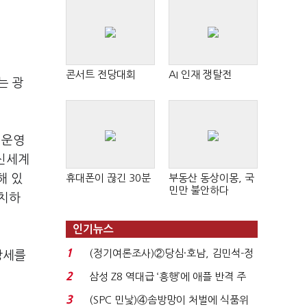
콘서트 전당대회
AI 인재 쟁탈전
는 광
 운영
주신세계
해 있
휴대폰이 끊긴 30분
부동산 동상이몽, 국
민만 불안하다
위치하
인기뉴스
1
(정기여론조사)②당심·호남, 김민석-정
장세를
청래 '초접전'...
2
삼성 Z8 역대급 ‘흥행’에 애플 반격 주
목…9월 ‘폴...
3
(SPC 민낯)④솜방망이 처벌에 식품위