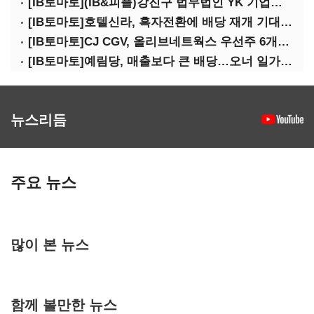
[IB토마토](IB&피플)강진구 법무법인 YK 기업거버넌스센터 센터장
[IB토마토]호텔신라, 흑자전환에 배당 재개 기대감…삼성생명도 웃을까
[IB토마토]CJ CGV, 올리브네트웍스 우선주 6개월 만에 상환…왜?
[IB토마토]예림당, 매출보다 큰 배당…오너 일가에 절반 간다
뉴스리듬
주요 뉴스
많이 본 뉴스
함께 볼만한 뉴스