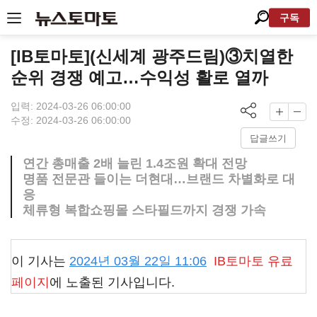
구독
[IB토마토](신세계 광주드림)③치열한
순위 경쟁 예고…수익성 활로 열까
입력: 2024-03-26 06:00:00
수정: 2024-03-26 06:00:00
답글쓰기
연간 총매출 2배 늘린 1.4조원 확대 전망
명품 전문관 들이는 더현대…브랜드 차별화로 대
응
체류형 복합쇼핑몰 스타필드까지 경쟁 가속
이 기사는
2024년 03월 22일 11:06
IB토마토
유료
페이지
에 노출된 기사입니다.