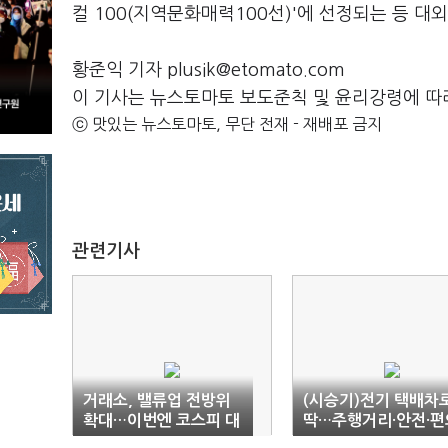
컬 100(지역문화매력100선)'에 선정되는 등 
황준익 기자 plusik@etomato.com
이 기사는 뉴스토마토 보도준칙 및 윤리강령에 따
ⓒ 맛있는 뉴스토마토, 무단 전재 - 재배포 금지
관련기사
거래소, 밸류업 전방위
(시승기)전기 택배차
확대…이번엔 코스피 대
딱…주행거리·안전·편
형사
다잡은 현대차 'ST1'