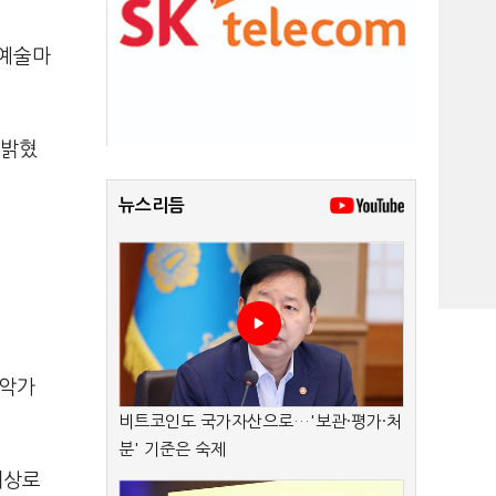
 예술마
 밝혔
뉴스리듬
성악가
비트코인도 국가자산으로…'보관·평가·처
분' 기준은 숙제
대상로