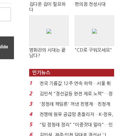
집다운 집이 필요하
편의점 전성시대
다
영화관의 시대는 끝
"CD로 구워오세요"
났다?
인기뉴스
1
전국 기름값 12주 연속 하락…서울 휘
발윳값 1909원...
2
김민석 "경선갈등 완전 제로 노력"…정
청래 "반명 공세 사...
3
'정청래 책임론' 꺼낸 친명계…친청계
는 추가투표 때리기...
4
전쟁에 원유 공급망 흔들리자…K-정유,
에너지안보 핵심...
5
"팀 정청래 정리" "이중잣대 말라"…민
주 최고위원 계파 다...
6
김민석, 제주·인천 당대표 경선서 '1