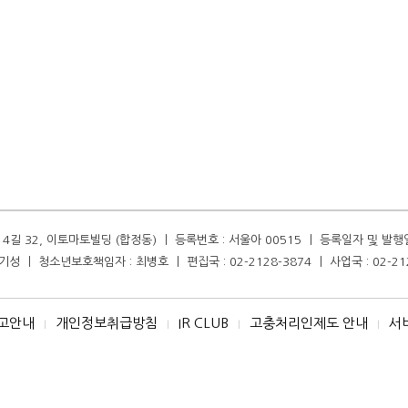
길 32, 이토마토빌딩 (합정동) ㅣ 등록번호 : 서울아 00515 ㅣ 등록일자 및 발행일자 :
성 ㅣ 청소년보호책임자 : 최병호 ㅣ 편집국 : 02-2128-3874 ㅣ 사업국 : 02-21
고안내
개인정보취급방침
IR CLUB
고충처리인제도 안내
서
I
I
I
I