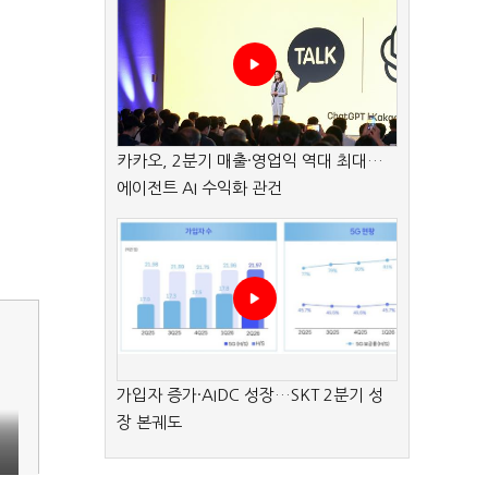
카카오, 2분기 매출·영업익 역대 최대…
에이전트 AI 수익화 관건
가입자 증가·AIDC 성장…SKT 2분기 성
장 본궤도