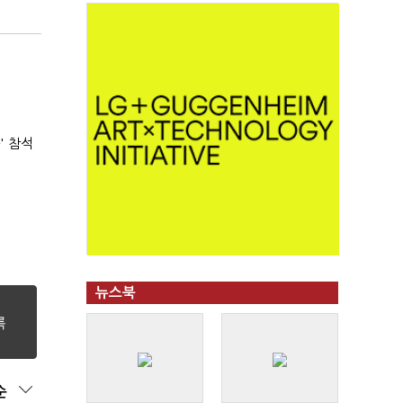
' 참석
뉴스북
순