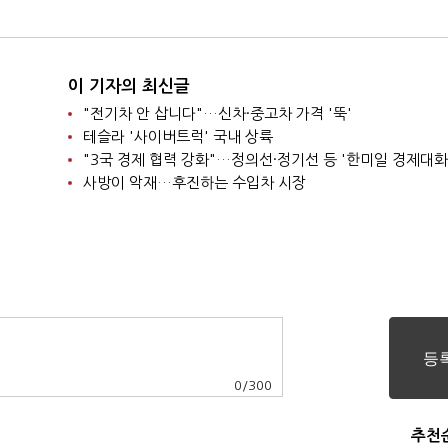
'파란불'
이 기자의 최신글
"전기차 안 삽니다"…신차·중고차 가격 '뚝'
테슬라 '사이버트럭' 국내 상륙
"3국 경제 협력 강화"…정의선·정기선 등 '한미일 경제대화
사방이 악재…후진하는 수입차 시장
0
/
300
추천