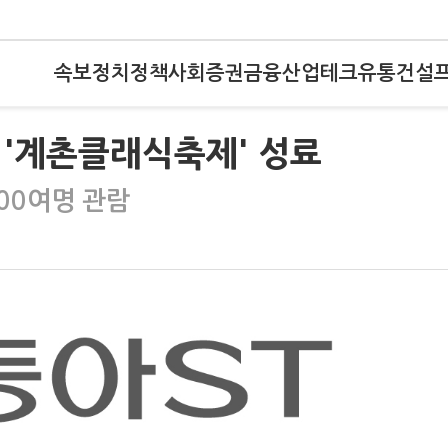
속보
정치
정책
사회
증권
금융
산업
테크
유통
건설
 '계촌클래식축제' 성료
00여명 관람