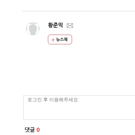
황준익
뉴스북
댓글
0