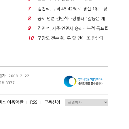
위'(1보)...
7
김민석, 누적 45.42%로 경선 1위…정
청래와 격차 0.86%p(...
8
공세 멈춘 김민석…정청래 "갈등은 제
가 수습"
9
김민석, 제주·인천서 승리…누적 득표율
'1위 탈환'(종합)...
10
구광모-젠슨 황, 두 달 만에 또 만난다…
로봇·AI 등 논...
 2008. 2. 22
28-3377
비스 이용약관
RSS
구독신청
I
I