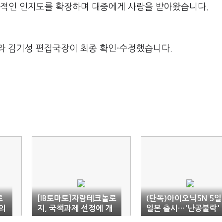
대외적인 인지도를 확장하며 대중에게 사랑을 받아왔습니다.
라 김기성 편집국장이 최종 확인·수정했습니다.
로
[IB토마토]자람테크놀로
(단독)아이오닉5N 5일
의
지, 국책과제 선정에 개
일본 출시…'난공불락'
발비 '든든'…흑자 기조
도전