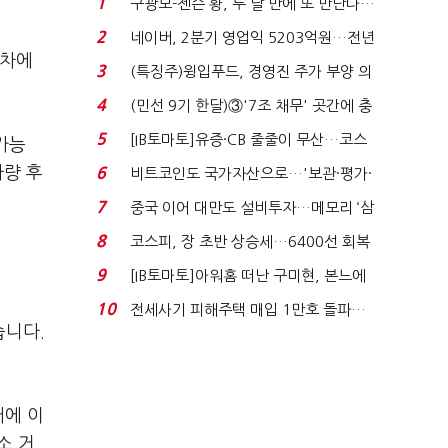
1
구광모-젠슨 황, 두 달 만에 또 만난다…
로봇·AI 등 논...
2
네이버, 2분기 영업익 5203억원…전년
 차에
비 0.2% 감소...
3
(특징주)윙입푸드, 경영진 주가 부양 의
지에 상한가...
4
(민선 9기 한달)③'7조 채무' 곳간에 충
격…추미애, 20년...
5
[IB토마토]유증·CB 줄줄이 무산…코스
가능
닥 벌점 급증에 ...
차량 후
6
비트코인도 국가자산으로…'보관·평가·
처분' 기준은 ...
7
중국 이어 대만도 설비투자…메모리 ‘삼
국전쟁’
8
코스피, 장 초반 상승세…6400선 회복
시도
9
[IB토마토]아워홈 떠난 구미현, 본느에
340억 베팅…가...
10
전세사기 피해주택 매입 1만호 돌파…
습니다.
누적 피해자 4만2...
어에 이
소 거