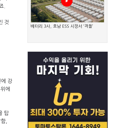
죠.
인 것
배터리 3사, 호남 ESS 시장서 ‘격돌’
전에 강
부위에
을 탑
함,