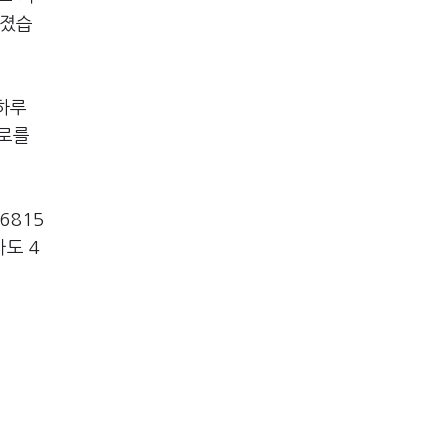
뤄졌습
 하루
도로를
6815
아도 4