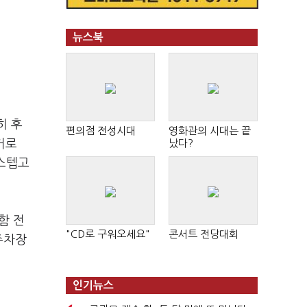
뉴스북
히 후
편의점 전성시대
영화관의 시대는 끝
났다?
커로
 스텝고
함 전
"CD로 구워오세요"
콘서트 전당대회
 주차장
인기뉴스