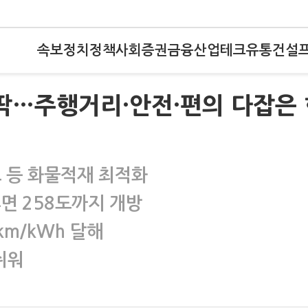
속보
정치
정책
사회
증권
금융
산업
테크
유통
건설
딱…주행거리·안전·편의 다잡은 
고 등 화물적재 최적화
면 258도까지 개방
km/kWh 달해
쉬워