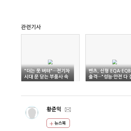
관련기사
"더는 못 버텨"…전기차
벤츠, 신형 EQA·EQB
시대 문 닫는 부품사 속
출격…"성능·안전 다 
출
았다"
황준익
뉴스북