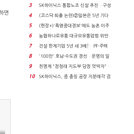
플러스 사태 여파...
3
SK하이닉스 통합노조 신설 추진…구성
 하면
원 간 성과급 불...
4
(코스닥 퇴출 논란)②일본은 5년 기다
려주는데 우리는 ...
5
(현장+)'폭염중대경보'에도 농촌 이주
노동자는 강행군…'야...
6
농협하나로유통 대규모유통업법 위반
적발…공정위, 과...
7
건설 한계기업 5년 새 3배↑…PF·주택
침체에 재무 ...
8
'100만' 호남·수도권 경선…운명의 일
주일
9
친명계 "정청래 지도부 당정 엇박자"…
친청계 "신천지 오...
10
SK하이닉스, 중 충칭 공장 지분매각 검
토?…“확정된 바...