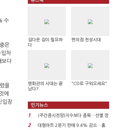
뉴스북
% 수
집다운 집이 필요하
편의점 전성시대
비중은
다
수입차
대보다
영화관의 시대는 끝
"CD로 구워오세요"
열렸을
났다?
 것에
 진입장
인기뉴스
1
(주간증시전망)지수보다 종목…선별 장
세 이어진다...
2
대형마트 2분기 판매 9.4% 감소…홈