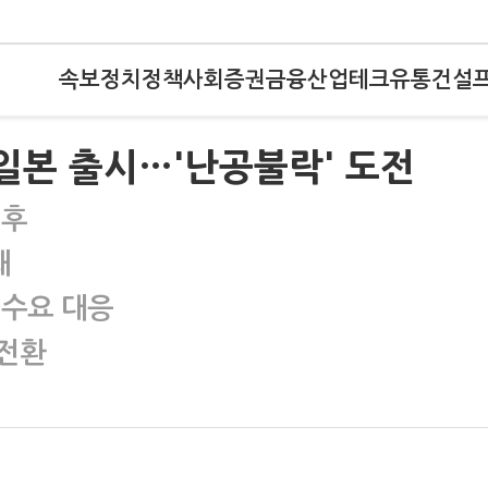
속보
정치
정책
사회
증권
금융
산업
테크
유통
건설
 일본 출시…'난공불락' 도전
전후
봬
 수요 대응
 전환