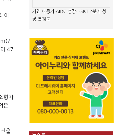
가입자 증가·AIDC 성장…SKT 2분기 성
보레이
장 본궤도
m(7
이 47
 소형차
업은
 진출