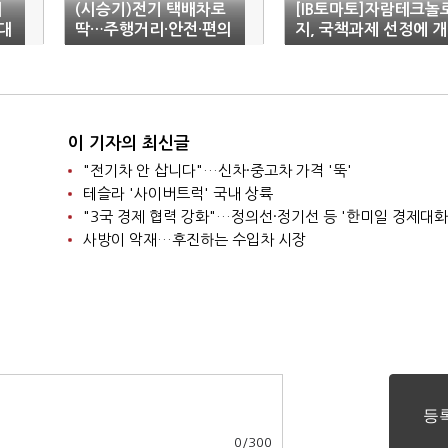
위
(시승기)전기 택배차로
[IB토마토]자람테크놀
대
딱…주행거리·안전·편의
지, 국책과제 선정에 개
다잡은 현대차 'ST1'
발비 '든든'…흑자 기조
'파란불'
이 기자의 최신글
"전기차 안 삽니다"…신차·중고차 가격 '뚝'
테슬라 '사이버트럭' 국내 상륙
"3국 경제 협력 강화"…정의선·정기선 등 '한미일 경제대화
사방이 악재…후진하는 수입차 시장
0
/
300