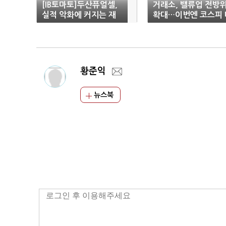
[IB토마토]두산퓨얼셀,
거래소, 밸류업 전방
실적 악화에 커지는 재
확대…이번엔 코스피 
무 불안…돌파구는 '현
형사
대차'
황준익
뉴스북