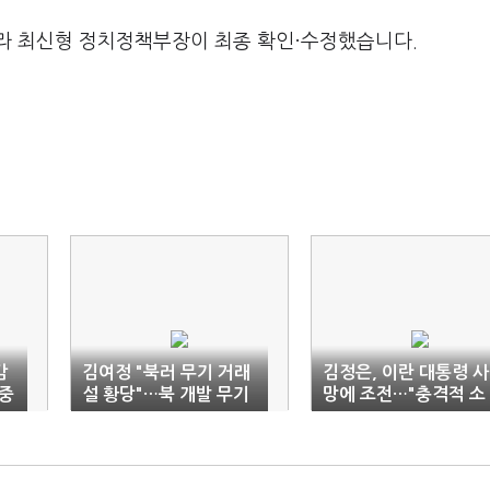
라 최신형 정치정책부장이 최종 확인·수정했습니다.
감
김여정 "북러 무기 거래
김정은, 이란 대통령 사
 중
설 황당"…북 개발 무기
망에 조전…"충격적 소
'대남용' 강조
식·심심한 애도"