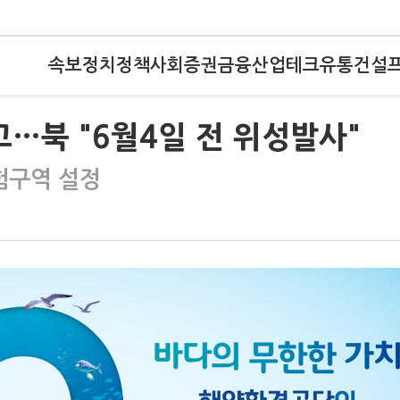
속보
정치
정책
사회
증권
금융
산업
테크
유통
건설
고…북 "6월4일 전 위성발사"
험구역 설정