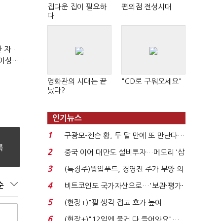
집다운 집이 필요하
편의점 전성시대
다
(정기여론조사)③2순위, 10명 중 4명 '송영길'…정청래 '한 자릿수'
(정기여론조사)④최고위원 최민희·박선원 '양강'…서미화·이성윤·임미애 뒤이어
영화관의 시대는 끝
"CD로 구워오세요"
났다?
인기뉴스
1
구광모-젠슨 황, 두 달 만에 또 만난다…
로봇·AI 등 논...
2
중국 이어 대만도 설비투자…메모리 ‘삼
국전쟁’
3
(특징주)윙입푸드, 경영진 주가 부양 의
지에 상한가...
순
4
비트코인도 국가자산으로…'보관·평가·
처분' 기준은 ...
5
(현장+)"팔 생각 접고 호가 높여
요"…'덜 똘똘한 한 채' 20...
6
(현장+)"12일엔 물건 다 들어와요"…