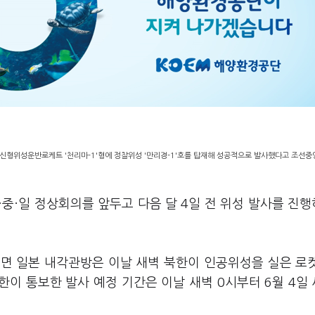
신형위성운반로케트 '천리마-1'형에 정찰위성 '만리경-1'호를 탑재해 성공적으로 발사했다고 조선중앙
·중·일 정상회의를 앞두고 다음 달 4일 전 위성 발사를 진
르면 일본 내각관방은 이날 새벽 북한이 인공위성을 실은 로
이 통보한 발사 예정 기간은 이날 새벽 0시부터 6월 4일 