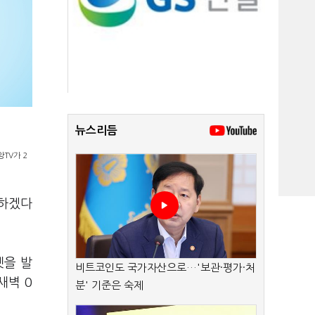
뉴스리듬
TV가 2
행하겠다
켓을 발
비트코인도 국가자산으로…'보관·평가·처
새벽 0
분' 기준은 숙제