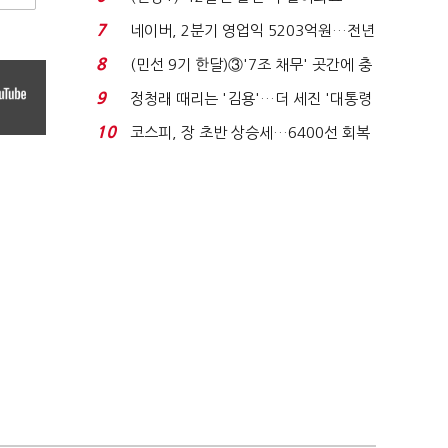
빈 매대 채우며 문 연 ...
7
네이버, 2분기 영업익 5203억원…전년
비 0.2% 감소...
8
(민선 9기 한달)③'7조 채무' 곳간에 충
격…추미애, 20년...
9
정청래 때리는 '김용'…더 세진 '대통령
최측근' 입...
10
코스피, 장 초반 상승세…6400선 회복
시도