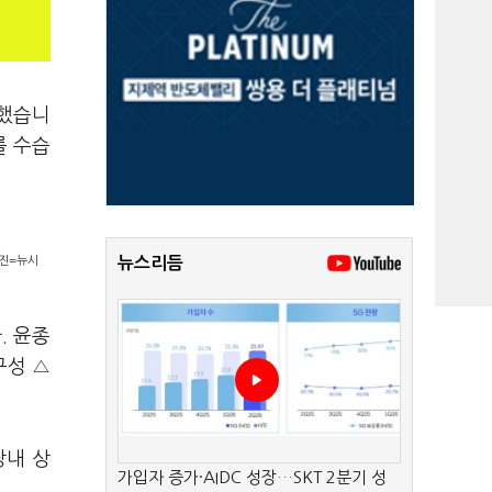
립했습니
를 수습
사진=뉴시
뉴스리듬
. 윤종
구성 △
당내 상
가입자 증가·AIDC 성장…SKT 2분기 성