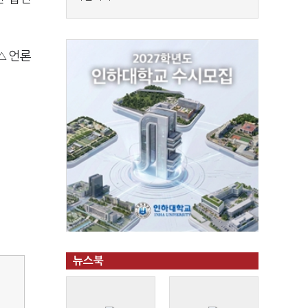
 △언론
뉴스북