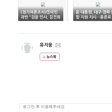
(정기여론조사)①국민
윤 대통령, 대구·경북 
과반 "검찰 인사, 김건희
합 지원 지시…홍준표
방탄용…특검 더 필요해
"대구 굴기 출발점"
져"(종합)
유지웅
뉴스북