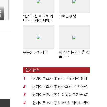
호
"은퇴자는 어디로 가
100년 정당
한
나"…고려장 세법 비
판 확산
"
부동산 눈치게임
AI 잘 쓰는 신입을 찾
습니다
인기뉴스
1
(정기여론조사)①당심, 김민석·정청래
'초접전'…대통령 ...
2
(정기여론조사)②당심·호남, 김민석-정
청래 '초접전'...
3
(정기여론조사)⑤이 대통령 지지율 47.
7%…일주일 만에 ...
4
(정기여론조사)④최고위원 최민희·박선