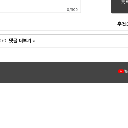
0
/
300
추천
0/0
댓글 더보기