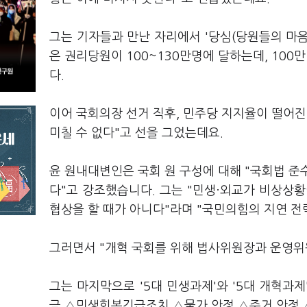
그는 기자들과 만난 자리에서 '당심(당원들의 마음
은 권리당원이 100~130만명에 달하는데, 100
다.
이어 국회의장 선거 직후, 민주당 지지율이 떨어진
미칠 수 없다"고 선을 그었는데요.
윤 원내대변인은 국회 원 구성에 대해 "국회법 준
다"고 강조했습니다. 그는 "민생·외교가 비상상
협상을 할 때가 아니다"라며 "국민의힘의 지연 
그러면서 "개혁 국회를 위해 법사위원장과 운영위
그는 마지막으로 '5대 민생과제'와 '5대 개혁
금 △민생회복긴급조치 △물가 안정 △주거 안정 