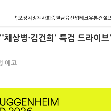
속보
정치
정책
사회
증권
금융
산업
테크
유통
건설
"'채상병·김건희' 특검 드라이브
쟁 예고