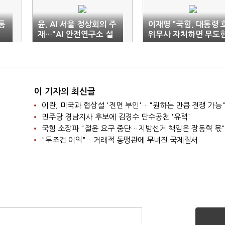
통
윤, AI 서울 정상회의 주
이재명 "국힘, 대통령 
재…"AI 안전연구소 설
위무사 자처하면 무도
립 추진"
정권 공범"
이 기자의 최신글
이란, 미국과 협상설 '전면 부인'…"원하는 만큼 전쟁 가능
민주당 경남지사 후보에 김경수 단수공천 '유력'
국힘 소장파 "절윤 요구 중단…지방선거 책임은 장동혁 몫"
"무조건 이익"…거래적 동맹관에 무너진 국제질서