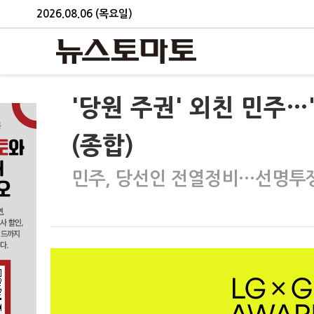
2026.08.06 (목요일)
'당원 주권' 외친 민주…
(종합)
민주, 당선인 전열정비…선명투