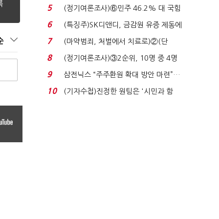
원 '양강'…서미...
5
(정기여론조사)⑥민주 46.2% 대 국힘
31.0%…오차범위 밖 ...
6
(특징주)SK디앤디, 금감원 유증 제동에
장 초반 상한가...
순
7
(마약범죄, 처벌에서 치료로)②(단
독)"마약은 전염병…여성...
8
(정기여론조사)③2순위, 10명 중 4명
'송영길'…정청래 '한 ...
9
삼전닉스 “주주환원 확대 방안 마련”…
로이터에 성명...
10
(기자수첩)진정한 원팀은 '시민과 함
께'일 때 완성...