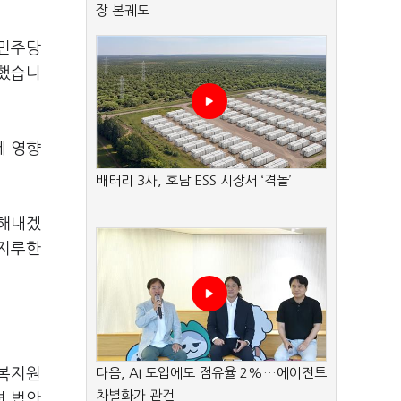
장 본궤도
"민주당
답했습니
에 영향
배터리 3사, 호남 ESS 시장서 ‘격돌’
 해내겠
 지루한
회복지원
다음, AI 도입에도 점유율 2%…에이전트
차별화가 관건
련 법안