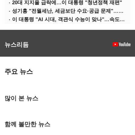
20대 지지율 급락에…이 대통령 "청년정책 재편"
성기홍 "전월세난, 세금보단 수요·공급 문제"…닥공 시사
이 대통령 "AI 시대, 객관식 수능이 맞나"…속도전 '경계'
뉴스리듬
주요 뉴스
많이 본 뉴스
함께 볼만한 뉴스