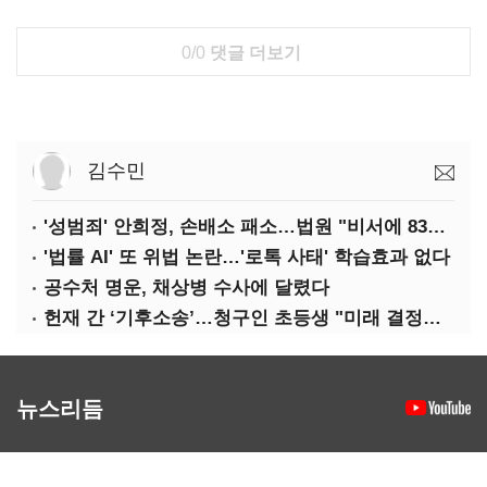
0/0
댓글 더보기
김수민
'성범죄' 안희정, 손배소 패소…법원 "비서에 8347만원 배상"
'법률 AI' 또 위법 논란…'로톡 사태' 학습효과 없다
공수처 명운, 채상병 수사에 달렸다
헌재 간 ‘기후소송’…청구인 초등생 "미래 결정할 중요한 소송"
뉴스리듬