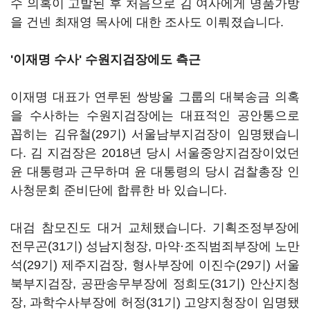
수 의혹이 고발된 후 처음으로 김 여사에게 명품가방
을 건넨 최재영 목사에 대한 조사도 이뤄졌습니다.
'이재명 수사' 수원지검장에도 측근
이재명 대표가 연루된 쌍방울 그룹의 대북송금 의혹
을 수사하는 수원지검장에는 대표적인 공안통으로
꼽히는 김유철(29기) 서울남부지검장이 임명됐습니
다. 김 지검장은 2018년 당시 서울중앙지검장이었던
윤 대통령과 근무하며 윤 대통령의 당시 검찰총장 인
사청문회 준비단에 합류한 바 있습니다.
대검 참모진도 대거 교체됐습니다. 기획조정부장에
전무곤(31기) 성남지청장, 마약·조직범죄부장에 노만
석(29기) 제주지검장, 형사부장에 이진수(29기) 서울
북부지검장, 공판송무부장에 정희도(31기) 안산지청
장, 과학수사부장에 허정(31기) 고양지청장이 임명됐