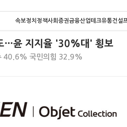
속보
정치
정책
사회
증권
금융
산업
테크
유통
건설
…윤 지지율 '30%대' 횡보
40.6% 국민의힘 32.9%