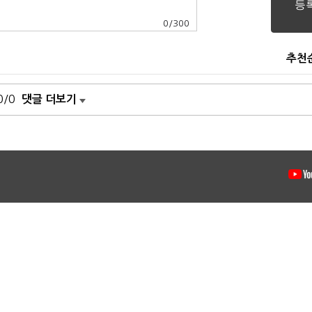
0
/
300
추천
0/0
댓글 더보기