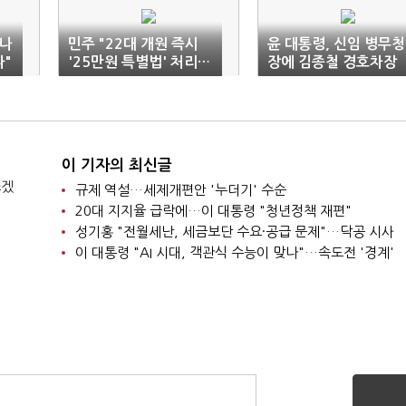
'나
민주 "22대 개원 즉시
윤 대통령, 신임 병무청
다"
'25만원 특별법' 처리…
장에 김종철 경호차장
금투세 내년 시행"
임명
이 기자의 최신글
쓰겠
규제 역설…세제개편안 '누더기' 수순
20대 지지율 급락에…이 대통령 "청년정책 재편"
성기홍 "전월세난, 세금보단 수요·공급 문제"…닥공 시사
이 대통령 "AI 시대, 객관식 수능이 맞나"…속도전 '경계'