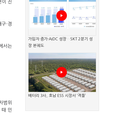
견이 진
대구·경
가입자 증가·AIDC 성장…SKT 2분기 성
장 본궤도
사에서는
배터리 3사, 호남 ESS 시장서 ‘격돌’
오차범위
 때 민