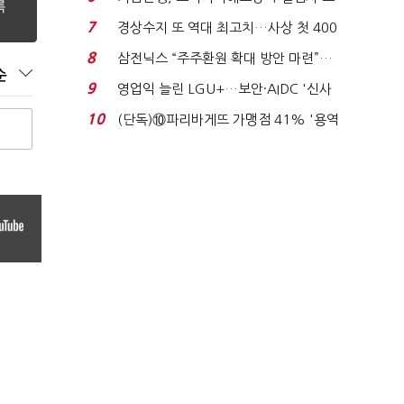
이스피싱 공시 ...
7
경상수지 또 역대 최고치…사상 첫 400
억달러에 '3% 성...
8
삼전닉스 “주주환원 확대 방안 마련”…
순
로이터에 성명...
9
영업익 늘린 LGU+…보안·AIDC '신사
업 드라이브'...
10
(단독)⑩파리바게뜨 가맹점 41% '용역
제빵기사 없어'…고...