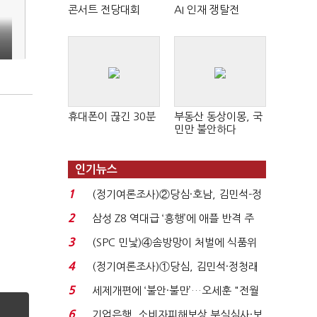
콘서트 전당대회
AI 인재 쟁탈전
휴대폰이 끊긴 30분
부동산 동상이몽, 국
민만 불안하다
인기뉴스
1
(정기여론조사)②당심·호남, 김민석-정
청래 '초접전'...
2
삼성 Z8 역대급 ‘흥행’에 애플 반격 주
목…9월 ‘폴...
3
(SPC 민낯)④솜방망이 처벌에 식품위
생법 위반 반복...
4
(정기여론조사)①당심, 김민석·정청래
'초접전'…대통령 ...
5
세제개편에 ‘불안·불만’…오세훈 "전월
세 구하기 더 ...
6
기업은행, 소비자피해보상 부실심사·보