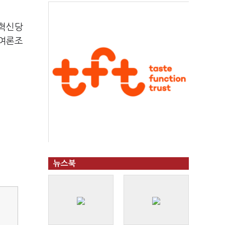
국혁신당
거여론조
뉴스북