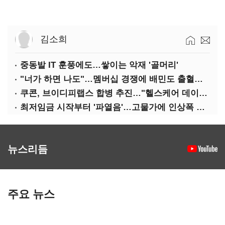
김소희
중동발 IT 훈풍에도…쌓이는 악재 '골머리'
"너가 하면 나도"…멤버십 경쟁에 배민도 출혈경쟁
쿠콘, 브이디피랩스 합병 추진…"헬스케어 데이터 플랫폼 확대"
최저임금 시작부터 '파열음'…고물가에 인상폭 갈등
뉴스리듬
주요 뉴스