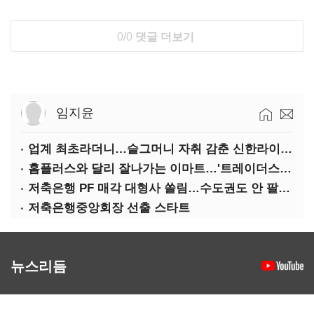
0/0
댓글 더보기
임지윤
업계 최초라더니…슬그머니 자취 감춘 신한라이프 ‘상속증여연구소’
홈플러스와 달리 잘나가는 이마트…'트레이더스 삼성카드' 주목
저축은행 PF 매각 대형사 쏠림…수도권도 안 팔린다
저축은행중앙회장 선출 스타트
뉴스리듬