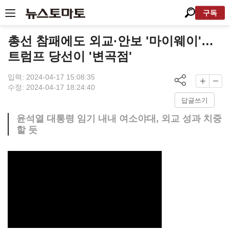
구독
총선 참패에도 외교·안보 '마이웨이'…
트럼프 당선이 '변곡점'
입력: 2024-04-17 15:08:35
수정: 2024-04-17 18:24:40
답글쓰기
윤석열 대통령 임기 내내 여소야대, 외교 성과 치중
할 듯