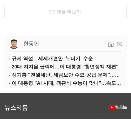
0/0
댓글 더보기
한동인
규제 역설…세제개편안 '누더기' 수순
20대 지지율 급락에…이 대통령 "청년정책 재편"
성기홍 "전월세난, 세금보단 수요·공급 문제"…닥공 시사
이 대통령 "AI 시대, 객관식 수능이 맞나"…속도전 '경계'
뉴스리듬