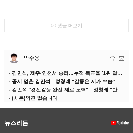
0/0
댓글 더보기
박주용
김민석, 제주·인천서 승리…누적 득표율 '1위 탈환'(종합)
공세 멈춘 김민석…정청래 "갈등은 제가 수습"
김민석 "경선갈등 완전 제로 노력"…정청래 "반명 공세 사과부터"
(시론)의견 없습니다
뉴스리듬