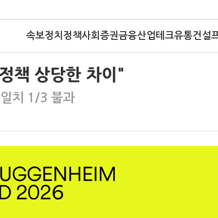
속보
정치
정책
사회
증권
금융
산업
테크
유통
건설
 정책 상당한 차이"
일치 1/3 불과