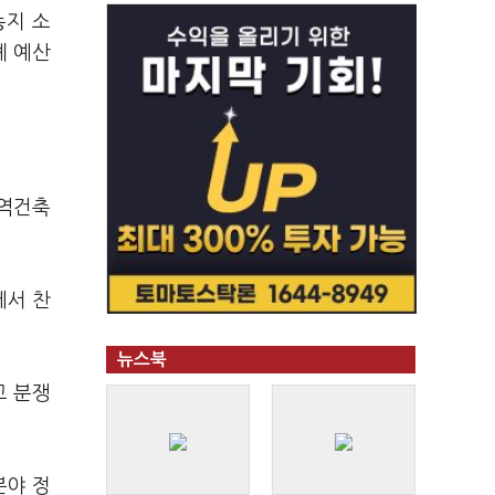
농지 소
폐 예산
지역건축
에서 찬
뉴스북
고 분쟁
분야 정