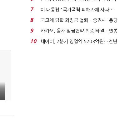
지에 상한가...
7
이 대통령 "국가폭력 피해자에 사과…
적극적 조사로 진...
8
국고채 담합 과징금 철퇴…증권사 '충당
금 폭탄' 우려...
9
카카오, 올해 임금협약 최종 타결…연봉
6.3% 인상·격려...
10
네이버, 2분기 영업익 5203억원…전년
비 0.2% 감소...