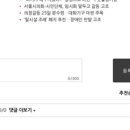
서울시의회-시민단체, 임시회 앞두고 갈등 고조
의정갈등 25일 분수령…대화기구 마련 주목
‘탈시설 조례’ 폐지 추진…장애인 반발 고조
0
/
300
추천
0/0
댓글 더보기