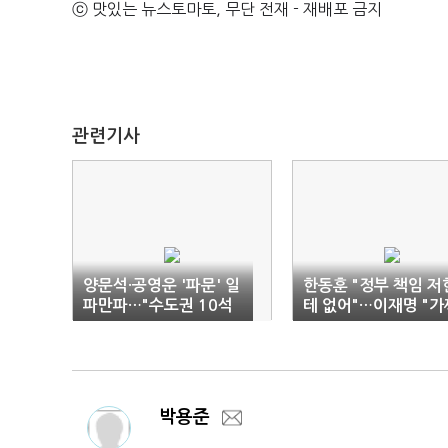
ⓒ 맛있는 뉴스토마토, 무단 전재 - 재배포 금지
관련기사
양문석·공영운 '파문' 일
한동훈 "정부 책임 저
파만파…"수도권 10석
테 없어"…이재명 "가
날아갈라"
사과에 속지 말자"(종
합)
박용준