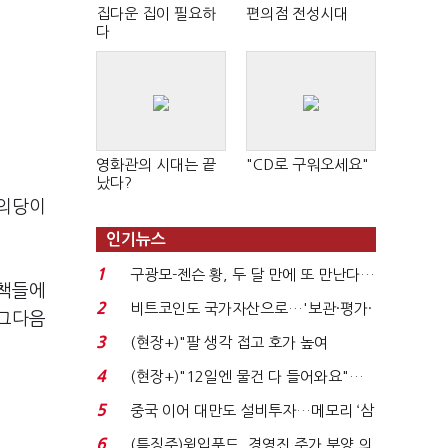
집다운 집이 필요하
편의점 전성시대
다
영화관의 시대는 끝
"CD로 구워오세요"
났다?
정의당이
인기뉴스
1
구광모-젠슨 황, 두 달 만에 또 만난다…
정책들에
로봇·AI 등 논...
2
비트코인도 국가자산으로…'보관·평가·
 그다음
처분' 기준은 ...
3
(현장+)"팔 생각 접고 호가 높여
요"…'덜 똘똘한 한 채' 20...
4
(현장+)"12일엔 물건 다 들어와요"…
빈 매대 채우며 문 연 ...
5
중국 이어 대만도 설비투자…메모리 ‘삼
국전쟁’
6
(특징주)윙입푸드, 경영진 주가 부양 의