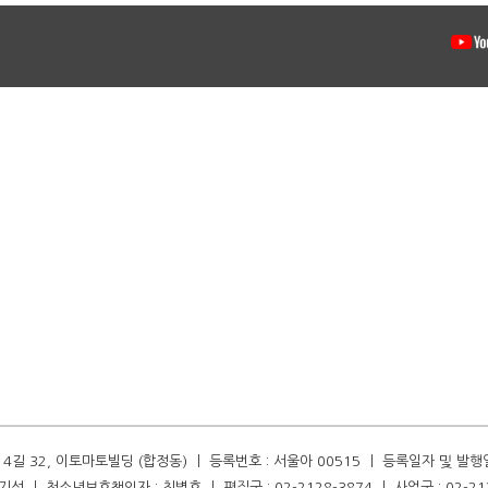
길 32, 이토마토빌딩 (합정동) ㅣ 등록번호 : 서울아 00515 ㅣ 등록일자 및 발행일자 :
성 ㅣ 청소년보호책임자 : 최병호 ㅣ 편집국 : 02-2128-3874 ㅣ 사업국 : 02-21