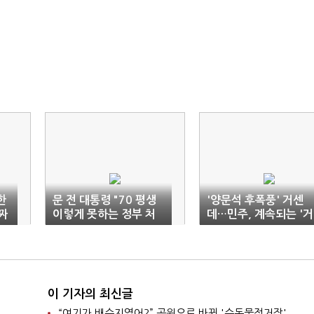
한
문 전 대통령 "70 평생
'양문석 후폭풍' 거센
짜
이렇게 못하는 정부 처
데…민주, 계속되는 '거
음"
리두기'
이 기자의 최신글
“여기가 배수지였어?” 공원으로 바뀐 '수돗물정거장'