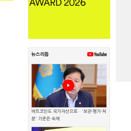
뉴스리듬
비트코인도 국가자산으로…'보관·평가·처
분' 기준은 숙제